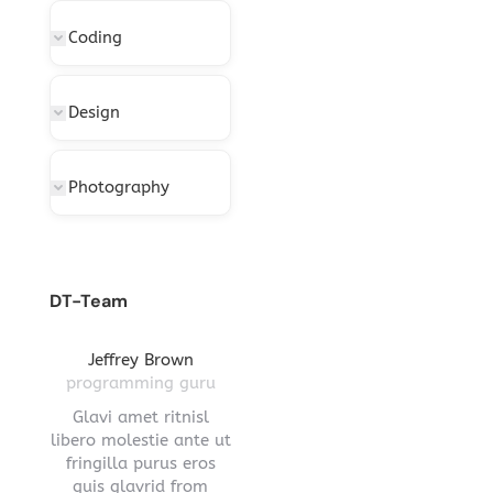
Coding
Design
Photography
DT-Team
gton
Jeffrey Brown
Miriam Richmond
Leona
ctor
programming guru
creative leader
pro
vel
Glavi amet ritnisl
Glavrida lorem amet
Hendre ri
s a
libero molestie ante ut
imperdiet venenatis.
ante ut fr
ula.
fringilla purus eros
Maecenas ullamcorper
eros q
 lorem
quis glavrid from
aliquet convallis donec
estiono