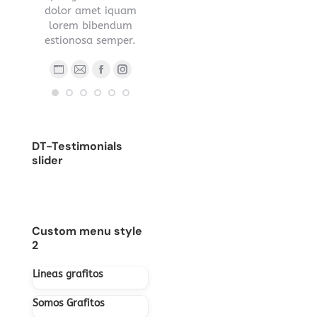
s sed
dolor amet iquam
nec ipsum.
.
lorem bibendum
Blog
E-
estionosa semper.
Blog
Facebook
YouTube
Linkedin
Instagram
person
ma
ub
nstagram
Stumbleupon
personal
/
Blog
E-
Facebook
Instagram
/
sitio
personal
mail
sitio
web
/
web
sitio
DT-Testimonials
web
slider
Custom menu style
2
Lineas grafitos
Somos Grafitos