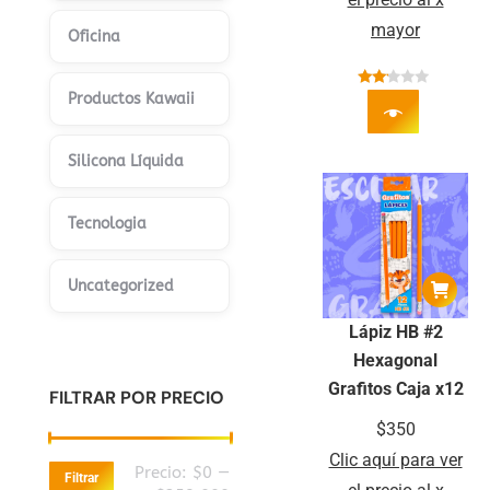
mayor
Oficina
Productos Kawaii
Valorado
con
2.00
de 5
Silicona Líquida
Tecnologia
Uncategorized
Lápiz HB #2
Hexagonal
Grafitos Caja x12
FILTRAR POR PRECIO
$
350
Clic aquí para ver
Precio
Precio
Precio:
$0
—
Filtrar