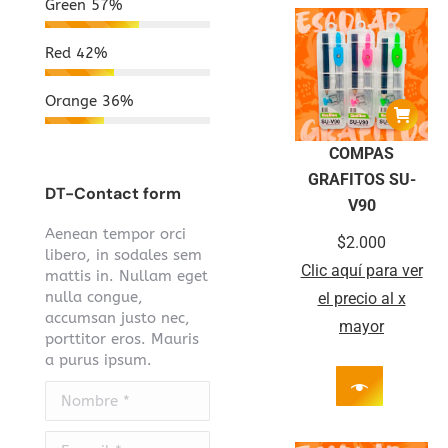
Green
57%
Red
42%
Orange
36%
COMPAS
GRAFITOS SU-
DT-Contact form
V90
Aenean tempor orci
$
2.000
libero, in sodales sem
Clic aquí para ver
mattis in. Nullam eget
nulla congue,
el precio al x
accumsan justo nec,
mayor
porttitor eros. Mauris
a purus ipsum.
Nombre *
E-mail *