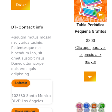
Enviar
Tabla Periódica
DT-Contact info
Pequeña Grafitos
Aliquam mollis massa
$
800
nec varius lacinia.
Clic aquí para ver
Pellentesque nec
bibendum leo, sit
el precio al x
amet suscipit risus.
mayor
Donec ullamcorper
quis eros quis
adipiscing.
Address:
102580 Santa Monica
BLVD Los Angeles
Phone number: