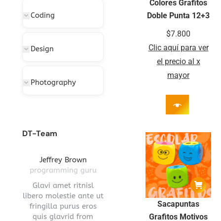
Colores Grafitos
Coding
Doble Punta 12+3
$
7.800
Clic aquí para ver
Design
el precio al x
mayor
Photography
DT-Team
gton
Jeffrey Brown
Miriam Richmond
Leona
ctor
programming guru
creative leader
pro
vel
Glavi amet ritnisl
Glavrida lorem amet
Hendre ri
s a
libero molestie ante ut
imperdiet venenatis.
ante ut fr
Sacapuntas
ula.
fringilla purus eros
Maecenas ullamcorper
eros q
 lorem
quis glavrid from
aliquet convallis donec
estiono
Grafitos Motivos