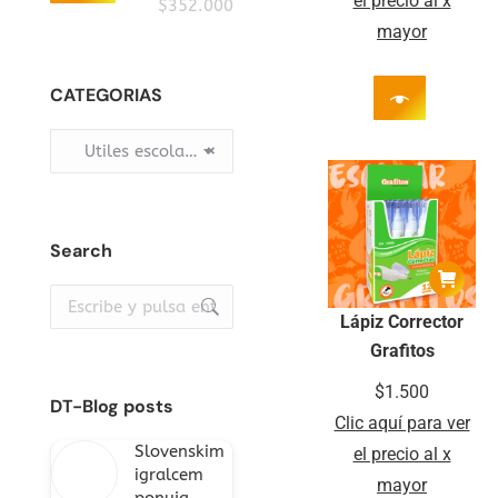
el precio al x
mínimo
máximo
$352.000
mayor
CATEGORIAS
Utiles escolares (244)
×
Search
Buscar:
Lápiz Corrector
Grafitos
$
1.500
DT-Blog posts
Clic aquí para ver
Slovenskim
el precio al x
igralcem
mayor