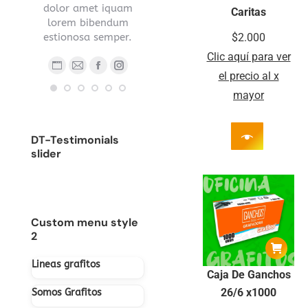
s sed
dolor amet iquam
nec ipsum.
Caritas
.
lorem bibendum
Blog
E-
estionosa semper.
$
2.000
Blog
Facebook
YouTube
Linkedin
Instagram
person
ma
Clic aquí para ver
ub
nstagram
Stumbleupon
personal
/
Blog
E-
Facebook
Instagram
el precio al x
/
sitio
personal
mail
mayor
sitio
web
/
web
sitio
DT-Testimonials
web
slider
Custom menu style
2
Lineas grafitos
Caja De Ganchos
26/6 x1000
Somos Grafitos