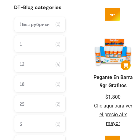
DT-Blog categories
! Без рубрики
(1)
1
(1)
12
(4)
Pegante En Barra
18
(1)
9gr Grafitos
$
1.800
25
(2)
Clic aquí para ver
el precio al x
mayor
6
(1)