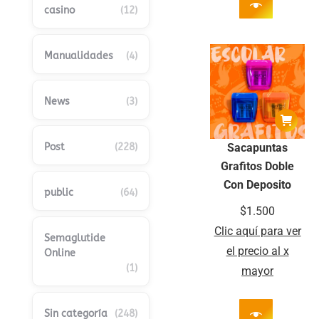
casino
(12)
Manualidades
(4)
News
(3)
Post
(228)
Sacapuntas
Grafitos Doble
Con Deposito
public
(64)
$
1.500
Clic aquí para ver
Semaglutide
el precio al x
Online
(1)
mayor
Sin categoría
(248)