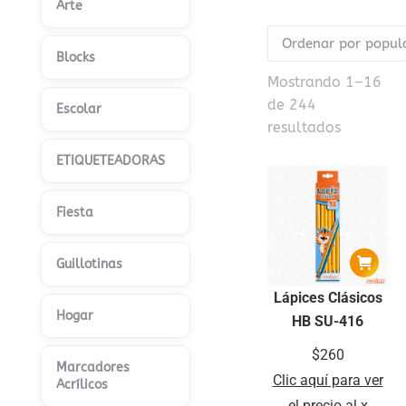
Arte
Blocks
Mostrando 1–16
de 244
Escolar
Ordenad
resultados
por
ETIQUETEADORAS
populari
Fiesta
Guillotinas
Lápices Clásicos
Hogar
HB SU-416
$
260
Marcadores
Clic aquí para ver
Acrílicos
el precio al x