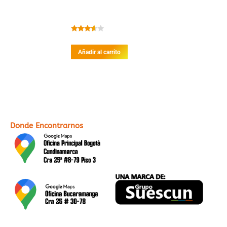
Valorado
con
Añadir al carrito
3.38
de
5
Donde Encontrarnos