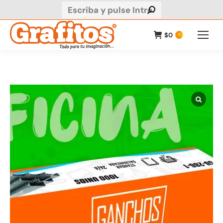
Buscar:
$
0
0