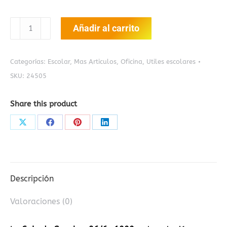
Caja
Añadir al carrito
De
Ganchos
26/6
Categorías:
Escolar
,
Mas Articulos
,
Oficina
,
Utiles escolares
x1000
SKU:
24505
cantidad
Share this product
Share
Share
Share
Share
on
on
on
on
X
Facebook
Pinterest
LinkedIn
Descripción
Valoraciones (0)