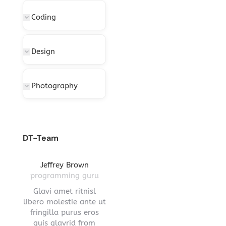
Coding
Design
Photography
DT-Team
gton
Jeffrey Brown
Miriam Richmond
Leona
ctor
programming guru
creative leader
pro
vel
Glavi amet ritnisl
Glavrida lorem amet
Hendre ri
s a
libero molestie ante ut
imperdiet venenatis.
ante ut fr
ula.
fringilla purus eros
Maecenas ullamcorper
eros q
 lorem
quis glavrid from
aliquet convallis donec
estiono