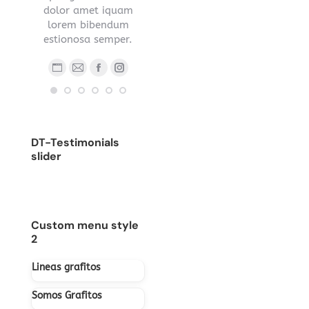
s sed
dolor amet iquam
nec ipsum.
.
lorem bibendum
Blog
E-
estionosa semper.
Blog
Facebook
YouTube
Linkedin
Instagram
person
ma
ub
nstagram
Stumbleupon
personal
/
Blog
E-
Facebook
Instagram
/
sitio
personal
mail
sitio
web
/
web
sitio
DT-Testimonials
web
slider
Custom menu style
2
Lineas grafitos
Somos Grafitos