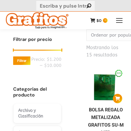
Buscar:
$
0
0
Filtrar por precio
Mostrando los
Orden
15 resultados
Precio
Precio
Precio:
$1.200
Filtrar
por
mínimo
máximo
—
$10.000
popul
Categorías del
producto
BOLSA REGALO
Archivo y
Clasificación
METALIZADA
GRAFITOS SU-M