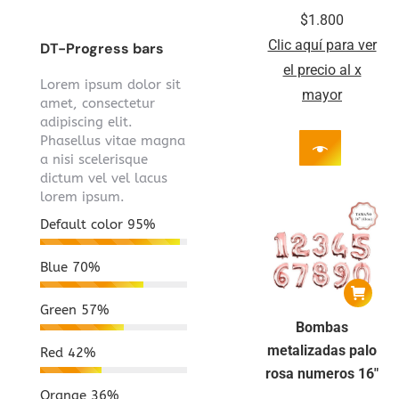
$
1.800
Clic aquí para ver
DT-Progress bars
el precio al x
Lorem ipsum dolor sit
mayor
amet, consectetur
adipiscing elit.
Phasellus vitae magna
a nisi scelerisque
dictum vel vel lacus
lorem ipsum.
Default color
95%
Blue
70%
Green
57%
Bombas
metalizadas palo
Red
42%
rosa numeros 16″
Orange
36%