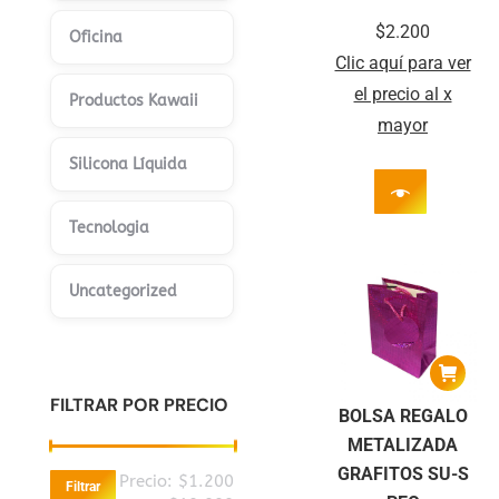
$
2.200
Oficina
Clic aquí para ver
el precio al x
Productos Kawaii
mayor
Silicona Líquida
Tecnologia
Uncategorized
FILTRAR POR PRECIO
BOLSA REGALO
METALIZADA
GRAFITOS SU-S
Precio
Precio
Precio:
$1.200
Filtrar