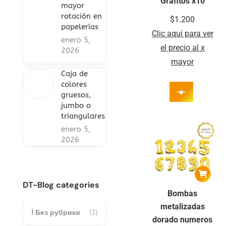
Grafitos x10
mayor
rotación en
$
1.200
papelerías
Clic aquí para ver
enero 5,
el precio al x
2026
mayor
Caja de
colores
gruesos,
jumbo o
triangulares
enero 5,
2026
DT-Blog categories
Bombas
metalizadas
! Без рубрики
(1)
dorado numeros