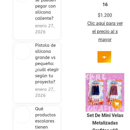
se pueden
16
pegar con
silicona
$
1.200
caliente?
Clic aquí para ver
enero 27,
el precio al x
2026
mayor
Pistola de
silicona
grande vs
pequeña:
¿cuál elegir
según tu
proyecto?
enero 27,
2026
Qué
productos
Set De Mini Velas
escolares
Metalizadas
tienen