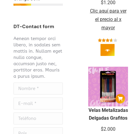
$
1.200
Clic aquí para ver
el precio al x
DT-Contact form
mayor
Aenean tempor orci
libero, in sodales sem
Valorado
mattis in. Nullam eget
con
3.44
de 5
nulla congue,
accumsan justo nec,
porttitor eros. Mauris
a purus ipsum.
Nombre *
E-mail *
Velas Metalizadas
Teléfono
Delgadas Grafitos
$
2.000
País