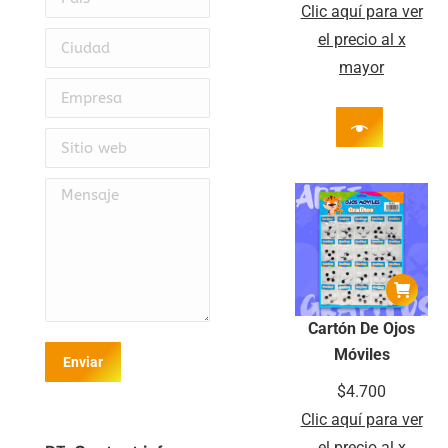
Clic aquí para ver
Ciudad
el precio al x
mayor
Empresa
Sitio web
Mensaje
Cartón De Ojos
Móviles
Enviar
$
4.700
Clic aquí para ver
el precio al x