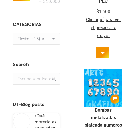
PEQ
mínimo
máximo
—
$10.000
$
1.500
Clic aquí para ver
CATEGORIAS
el precio al x
mayor
Fiesta (15)
×
Search
Buscar:
DT-Blog posts
Bombas
¿Qué
metalizadas
materiales
plateada numeros