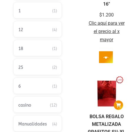
16″
1
(1)
$
1.200
Clic aquí para ver
12
(4)
el precio al x
mayor
18
(1)
25
(2)
6
(1)
casino
(12)
BOLSA REGALO
METALIZADA
Manualidades
(4)
GRAFITOS SU-XL