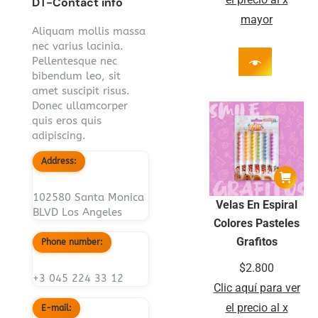
DT-Contact info
mayor
Aliquam mollis massa
nec varius lacinia.
Pellentesque nec
bibendum leo, sit
amet suscipit risus.
Donec ullamcorper
quis eros quis
adipiscing.
Address:
102580 Santa Monica
Velas En Espiral
BLVD Los Angeles
Colores Pasteles
Grafitos
Phone number:
$
2.800
+3 045 224 33 12
Clic aquí para ver
el precio al x
E-mail: