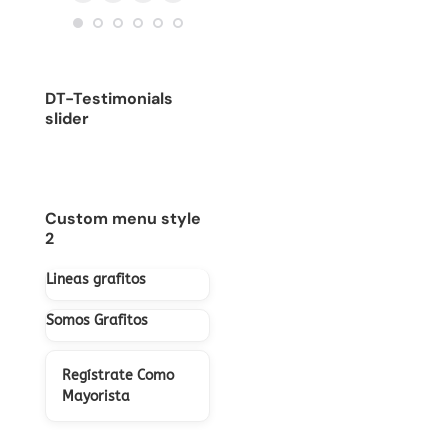
Blog
E-
Facebook
Instagram
/
sitio
personal
mail
sitio
web
/
web
sitio
DT-Testimonials
web
slider
Custom menu style
2
Lineas grafitos
Somos Grafitos
Regístrate Como
Mayorista