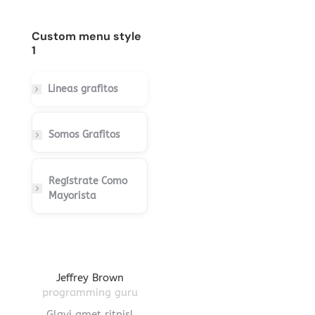
Custom menu style
1
Lineas grafitos
Somos Grafitos
Regístrate Como
Mayorista
gton
Jeffrey Brown
Miriam Richmond
Leona
ctor
programming guru
creative leader
pro
vel
Glavi amet ritnisl
Glavrida lorem amet
Hendre ri