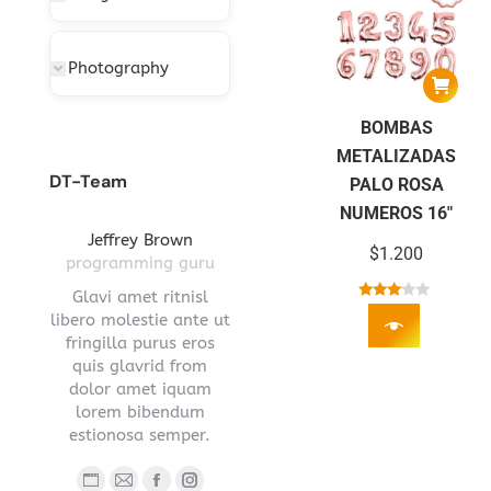
Photography
BOMBAS
METALIZADAS
DT-Team
PALO ROSA
NUMEROS 16″
gton
Jeffrey Brown
Miriam Richmond
Leona
$
1.200
ctor
programming guru
creative leader
pro
vel
Glavi amet ritnisl
Glavrida lorem amet
Hendre ri
Valorado
s a
libero molestie ante ut
imperdiet venenatis.
ante ut fr
con
ula.
fringilla purus eros
Maecenas ullamcorper
eros q
2.89
de 5
 lorem
quis glavrid from
aliquet convallis donec
estiono
s sed
dolor amet iquam
nec ipsum.
.
lorem bibendum
Blog
E-
estionosa semper.
Blog
Facebook
YouTube
Linkedin
Instagram
person
ma
ub
nstagram
Stumbleupon
personal
/