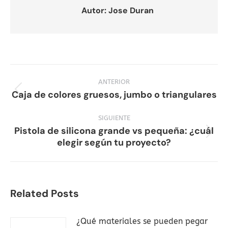
Autor:
Jose Duran
Navegación
entre
ANTERIOR
Caja de colores gruesos, jumbo o triangulares
Publicación
publicaciones
anterior:
SIGUIENTE
Pistola de silicona grande vs pequeña: ¿cuál
Publicación
elegir según tu proyecto?
siguiente:
Related Posts
¿Qué materiales se pueden pegar