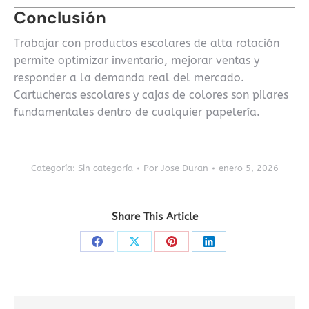
Conclusión
Trabajar con productos escolares de alta rotación
permite optimizar inventario, mejorar ventas y
responder a la demanda real del mercado.
Cartucheras escolares y cajas de colores son pilares
fundamentales dentro de cualquier papelería.
Categoría:
Sin categoría
Por
Jose Duran
enero 5, 2026
Share This Article
Share
Share
Share
Share
on
on
on
on
Facebook
X
Pinterest
LinkedIn