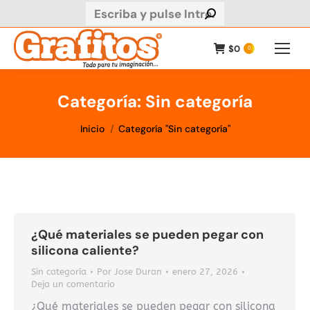
Buscar:
$
0
0
Categoría:
Sin categoría
Estás aquí:
Inicio
Categoría "Sin categoría"
¿Qué materiales se pueden pegar con
silicona caliente?
Sin categoría
Por
Jose Duran
enero 27, 2026
Deja un comentario
¿Qué materiales se pueden pegar con silicona