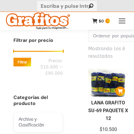
Buscar:
$
0
0
Filtrar por precio
Mostrando los 6
Ordenad
resultados
Precio
Precio
Precio:
Filtrar
por
mínimo
máximo
$10.000
—
populari
$90.000
Categorías del
LANA GRAFITO
producto
SU-69 PAQUETE X
12
Archivo y
Clasificación
$
10.500