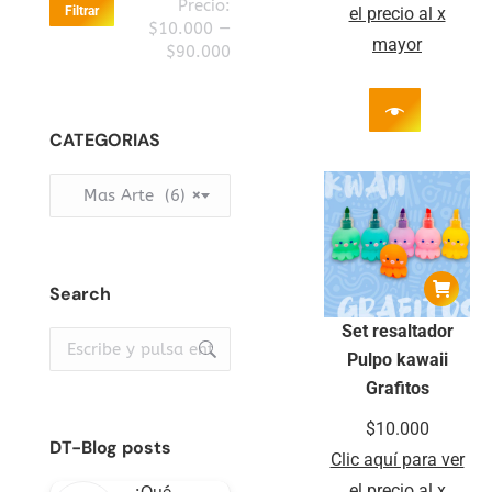
Precio
Precio
Precio:
Filtrar
el precio al x
mínimo
máximo
$10.000
—
mayor
$90.000
CATEGORIAS
Mas Arte (6)
×
Search
Set resaltador
Buscar:
Pulpo kawaii
Grafitos
$
10.000
DT-Blog posts
Clic aquí para ver
el precio al x