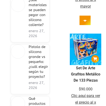
¿Qué
materiales
mayor
se pueden
pegar con
silicona
caliente?
enero 27,
2026
Pistola de
silicona
grande vs
pequeña:
¿cuál elegir
Set De Arte
según tu
Grafitos Metálico
proyecto?
De 133 Piezas
enero 27,
2026
$
90.000
Clic aquí para ver
Qué
el precio al x
productos