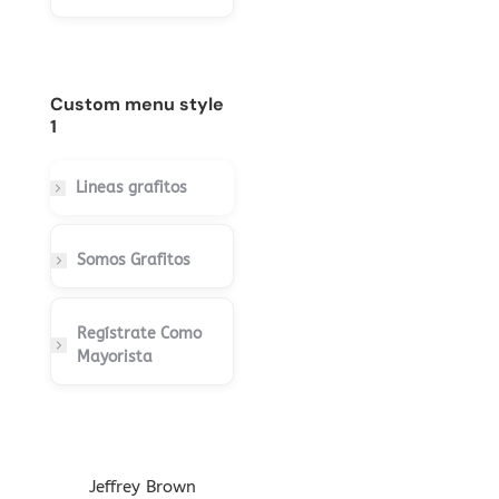
Custom menu style
1
Lineas grafitos
Somos Grafitos
Regístrate Como
Mayorista
gton
Jeffrey Brown
Miriam Richmond
Leona