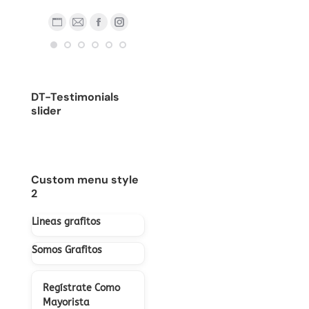
Blog
Facebook
YouTube
Linkedin
Instagram
person
ma
ub
nstagram
Stumbleupon
personal
/
Blog
E-
Facebook
Instagram
/
sitio
personal
mail
sitio
web
/
web
sitio
DT-Testimonials
web
slider
Custom menu style
2
Lineas grafitos
Somos Grafitos
Regístrate Como
Mayorista