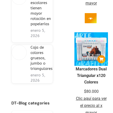
escolares
mayor
tienen
mayor
rotación en
papelerías
enero 5,
2026
Caja de
colores
gruesos,
jumbo o
triangulares
Marcadores Dual
enero 5,
Triangular x120
2026
Colores
$
80.000
Clic aquí para ver
DT-Blog categories
el precio al x
mayor