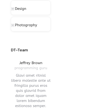
Design
Photography
DT-Team
gton
Jeffrey Brown
Miriam Richmond
Leona
ctor
programming guru
creative leader
pro
vel
Glavi amet ritnisl
Glavrida lorem amet
Hendre ri
s a
libero molestie ante ut
imperdiet venenatis.
ante ut fr
ula.
fringilla purus eros
Maecenas ullamcorper
eros q
 lorem
quis glavrid from
aliquet convallis donec
estiono
s sed
dolor amet iquam
nec ipsum.
.
lorem bibendum
Blog
E-
estionosa semper.