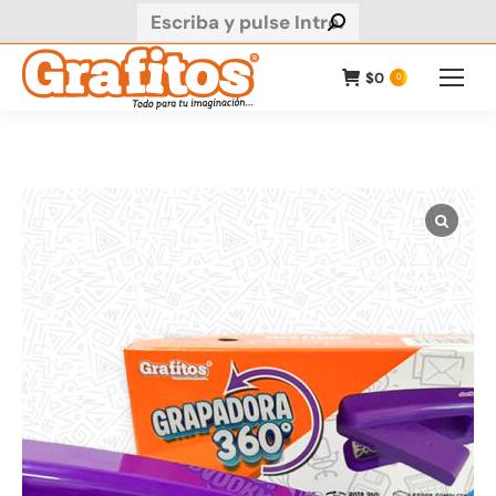
Buscar:
$
0
0