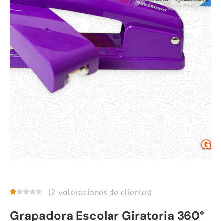
(
2
valoraciones de clientes)
Valorado
2
con
Grapadora Escolar Giratoria 360°
1.00