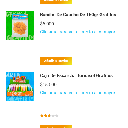
Añadir al carrito
3.38
de
5
Bandas De Caucho De 150gr Grafitos
$
6.000
Clic aquí para ver el precio al x mayor
Añadir al carrito
Caja De Escarcha Tornasol Grafitos
$
15.000
Clic aquí para ver el precio al x mayor
Valorado
con