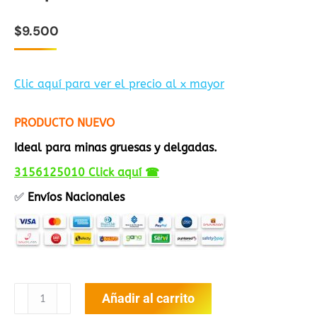
de
5
en
$
9.500
base
a
valoraciones
de
clientes
Clic aquí para ver el precio al x mayor
PRODUCTO NUEVO
Ideal para minas gruesas y delgadas.
3156125010 Click aquí ☎
✅
Envíos Nacionales
Grapadora
Añadir al carrito
Escolar