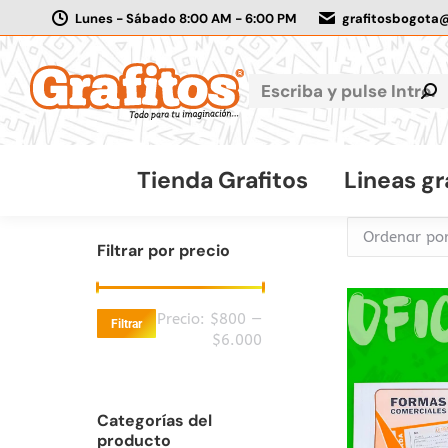
Lunes - Sábado 8:00 AM - 6:00 PM
grafitosbogota
Tienda Grafitos
Lineas gr
Filtrar por precio
Precio
Precio
Precio:
$800
—
Filtrar
mínimo
máximo
$6.000
Categorías del
producto