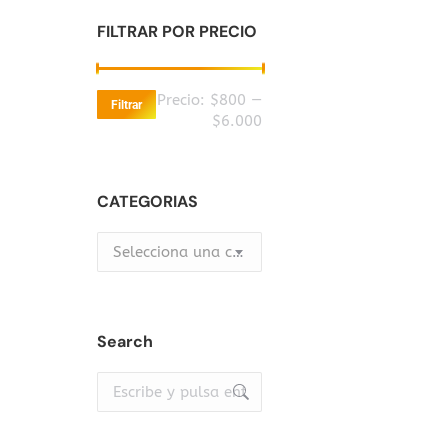
FILTRAR POR PRECIO
Precio
Precio
Precio:
$800
—
Filtrar
mínimo
máximo
$6.000
CATEGORIAS
Selecciona una categoría
Search
Buscar: