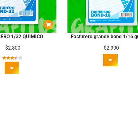
ERO 1/32 QUIMICO
Facturero grande bond 1/16 gr
$
2.800
$
2.900
Valorado
con
3.30
de
5