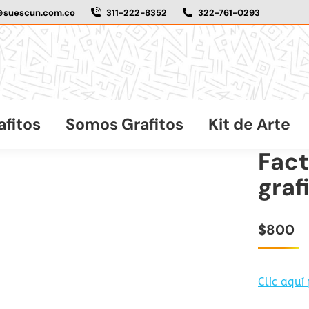
@suescun.com.co
311-222-8352
322-761-0293
afitos
Somos Grafitos
Kit de Arte
Fact
graf
$
800
Clic aquí