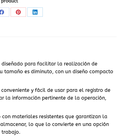
 product
Share
Share
Share
on
on
on
Facebook
Pinterest
LinkedIn
diseñado para facilitar la realización de
e su tamaño es diminuto, con un diseño compacto
onveniente y fácil de usar para el registro de
r la información pertinente de la operación,
 con materiales resistentes que garantizan la
y almacenar, lo que lo convierte en una opción
 trabajo.