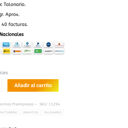
o:
Talonario.
gr. Aprox.
40 facturas.
Nacionales
bles
Añadir al carrito
Formas Preimpresas
SKU:
11294
FACTURERO
GRAFITOS
TALONARIO