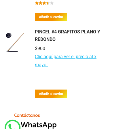
Valorado
con
Añadir al carrito
3.30
de
5
PINCEL #4 GRAFITOS PLANO Y
REDONDO
$
900
Clic aquí para ver el precio al x
mayor
Añadir al carrito
Contáctanos