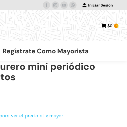
Iniciar Sesión
Facebook
Instagram
YouTube
Whatsapp
page
page
page
page
opens
opens
opens
opens
$
0
0
in
in
in
in
new
new
new
new
window
window
window
window
Regístrate Como Mayorista
urero mini periódico
itos
 para ver el precio al x mayor