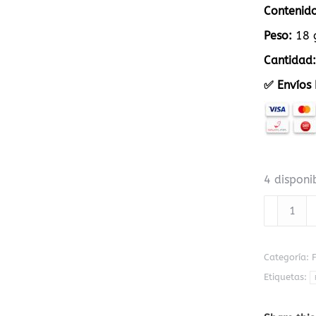
Contenid
Peso:
18 
Cantidad:
✅ Envíos 
4 disponi
Facturero
mini
periódico
grafitos
Categoría:
cantidad
Etiquetas: