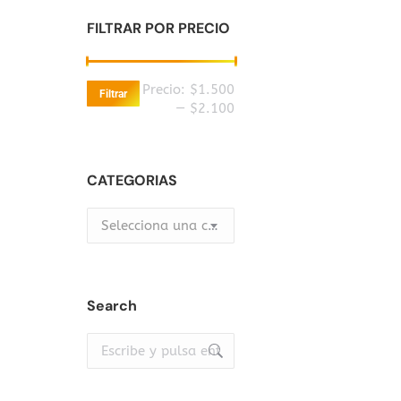
FILTRAR POR PRECIO
Precio
Precio
Precio:
$1.500
Filtrar
mínimo
máximo
—
$2.100
CATEGORIAS
Selecciona una categoría
Search
Buscar: