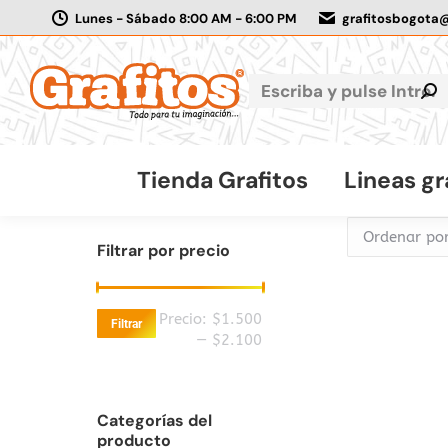
Lunes - Sábado 8:00 AM - 6:00 PM
grafitosbogota
Tienda Grafitos
Lineas gr
Filtrar por precio
Precio
Precio
Precio:
$1.500
Filtrar
mínimo
máximo
—
$2.100
Categorías del
producto