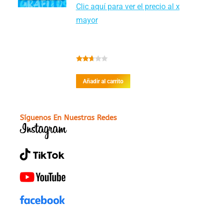
Clic aquí para ver el precio al x
mayor
Valorado
con
Añadir al carrito
2.58
de 5
Síguenos En Nuestras Redes