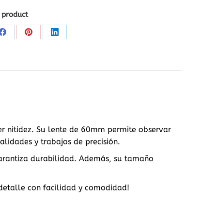
 product
Share
Share
Share
on
on
on
Facebook
Pinterest
LinkedIn
er nitidez. Su lente de 60mm permite observar
alidades y trabajos de precisión.
 garantiza durabilidad. Además, su tamaño
detalle con facilidad y comodidad!