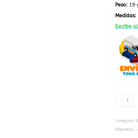
Peso:
19 g
Medidas:
Escribe 
Lupa
De
60mm
Económic
Categoría:
cantidad
Etiquetas: