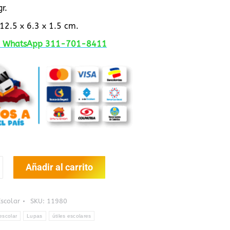
r.
12.5 x 6.3 x 1.5 cm.
al WhatsApp 311-701-8411
Añadir al carrito
a
Escolar
SKU:
11980
escolar
Lupas
útiles escolares