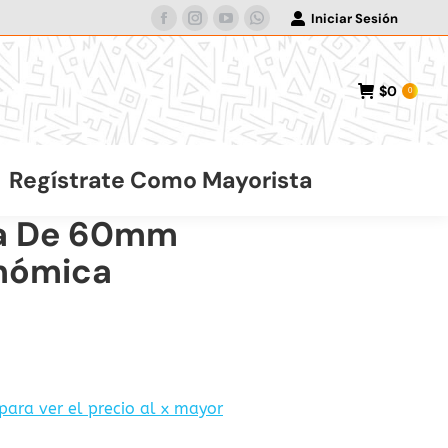
Iniciar Sesión
Facebook
Instagram
YouTube
Whatsapp
page
page
page
page
opens
opens
opens
opens
$
0
0
in
in
in
in
new
new
new
new
window
window
window
window
Regístrate Como Mayorista
a De 60mm
nómica
 para ver el precio al x mayor