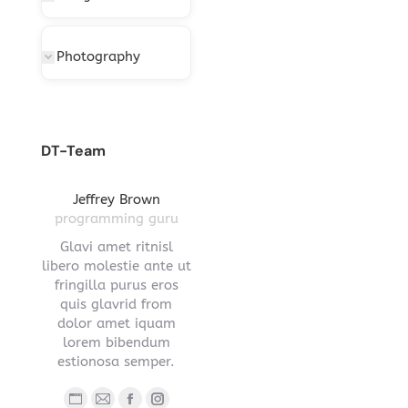
Photography
DT-Team
gton
Jeffrey Brown
Miriam Richmond
Leona
ctor
programming guru
creative leader
pro
vel
Glavi amet ritnisl
Glavrida lorem amet
Hendre ri
s a
libero molestie ante ut
imperdiet venenatis.
ante ut fr
ula.
fringilla purus eros
Maecenas ullamcorper
eros q
 lorem
quis glavrid from
aliquet convallis donec
estiono
s sed
dolor amet iquam
nec ipsum.
.
lorem bibendum
Blog
E-
estionosa semper.
Blog
Facebook
YouTube
Linkedin
Instagram
person
ma
ub
nstagram
Stumbleupon
personal
/