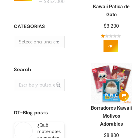
mínimo
máximo
—
$352.000
Kawaii Patica de
Gato
CATEGORIAS
$
3.200
Selecciona una categoría
Valorado
con
1.00
de
5
Search
Buscar:
Borradores Kawaii
DT-Blog posts
Motivos
Adorables
¿Qué
materiales
$
8.800