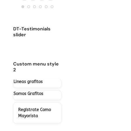
Blog
E-
Facebook
Instagram
/
sitio
personal
mail
sitio
web
/
web
sitio
DT-Testimonials
web
slider
Custom menu style
2
Lineas grafitos
Somos Grafitos
Regístrate Como
Mayorista