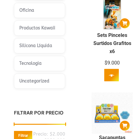
Oficina
Productos Kawaii
Sets Pinceles
Surtidos Grafitos
Silicona Líquida
x6
$
9.000
Tecnologia
Uncategorized
FILTRAR POR PRECIO
Precio
Precio
Precio:
$2.000
Filtrar
Sacapuntas