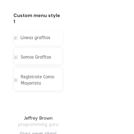
Custom menu style
1
Lineas grafitos
Somos Grafitos
Regístrate Como
Mayorista
gton
Jeffrey Brown
Miriam Richmond
Leona
ctor
programming guru
creative leader
pro
vel
Glavi amet ritnisl
Glavrida lorem amet
Hendre ri