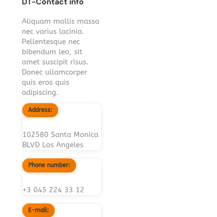
DT-Contact info
Aliquam mollis massa
nec varius lacinia.
Pellentesque nec
bibendum leo, sit
amet suscipit risus.
Donec ullamcorper
quis eros quis
adipiscing.
Address:
102580 Santa Monica
BLVD Los Angeles
Phone number:
+3 045 224 33 12
E-mail: