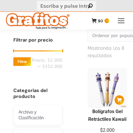
Buscar:
$
0
0
Filtrar por precio
Mostrando los 8
Ordenad
resultados
Precio
Precio
Precio:
$2.000
Filtrar
por
mínimo
máximo
—
$352.000
populari
Categorías del
producto
Bolígrafos Gel
Archivo y
Clasificación
Retráctiles Kawaii
$
2.000