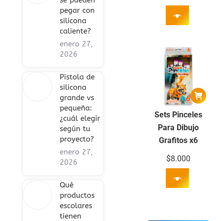
se pueden
pegar con
silicona
caliente?
enero 27,
2026
Pistola de
silicona
grande vs
pequeña:
Sets Pinceles
¿cuál elegir
Para Dibujo
según tu
proyecto?
Grafitos x6
enero 27,
$
8.000
2026
Qué
productos
escolares
tienen