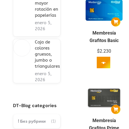
mayor
rotación en
papelerías
enero 5,
2026
Membresía
Grafitos Basic
Caja de
colores
$
2.230
gruesos,
jumbo o
triangulares
enero 5,
2026
DT-Blog categories
Membresía
! Без рубрики
(1)
Grafitos Prime