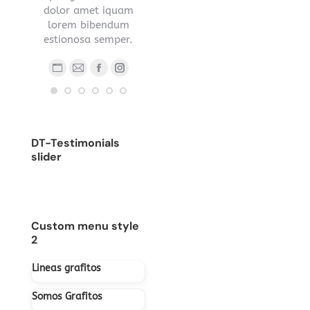
s sed
dolor amet iquam
nec ipsum.
.
lorem bibendum
Blog
E-
estionosa semper.
Blog
Facebook
YouTube
Linkedin
Instagram
person
ma
ub
nstagram
Stumbleupon
personal
/
Blog
E-
Facebook
Instagram
/
sitio
personal
mail
sitio
web
/
web
sitio
DT-Testimonials
web
slider
Custom menu style
2
Lineas grafitos
Somos Grafitos