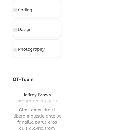
Coding
Design
Photography
DT-Team
gton
Jeffrey Brown
Miriam Richmond
Leona
ctor
programming guru
creative leader
pro
vel
Glavi amet ritnisl
Glavrida lorem amet
Hendre ri
s a
libero molestie ante ut
imperdiet venenatis.
ante ut fr
ula.
fringilla purus eros
Maecenas ullamcorper
eros q
 lorem
quis glavrid from
aliquet convallis donec
estiono