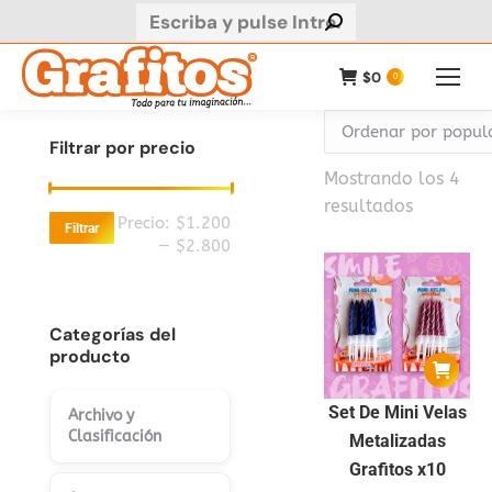
Buscar:
$
0
0
Filtrar por precio
Mostrando los 4
Ordenad
resultados
Precio
Precio
Precio:
$1.200
Filtrar
por
mínimo
máximo
—
$2.800
populari
Categorías del
producto
Set De Mini Velas
Archivo y
Clasificación
Metalizadas
Grafitos x10