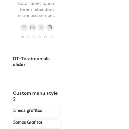
s sed
dolor amet iquam
nec ipsum.
.
lorem bibendum
Blog
E-
estionosa semper.
Blog
Facebook
YouTube
Linkedin
Instagram
person
ma
ub
nstagram
Stumbleupon
personal
/
Blog
E-
Facebook
Instagram
/
sitio
personal
mail
sitio
web
/
web
sitio
DT-Testimonials
web
slider
Custom menu style
2
Lineas grafitos
Somos Grafitos