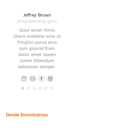
gton
Jeffrey Brown
Miriam Richmond
Leona
ctor
programming guru
creative leader
pro
vel
Glavi amet ritnisl
Glavrida lorem amet
Hendre ri
s a
libero molestie ante ut
imperdiet venenatis.
ante ut fr
ula.
fringilla purus eros
Maecenas ullamcorper
eros q
 lorem
quis glavrid from
aliquet convallis donec
estiono
s sed
dolor amet iquam
nec ipsum.
.
lorem bibendum
Blog
E-
estionosa semper.
Blog
Facebook
YouTube
Linkedin
Instagram
person
ma
ub
nstagram
Stumbleupon
personal
/
Blog
E-
Facebook
Instagram
/
sitio
personal
mail
sitio
web
/
web
sitio
web
Donde Encontrarnos