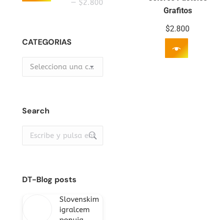
mínimo
máximo
—
$2.800
Grafitos
$
2.800
CATEGORIAS
Selecciona una categoría
Search
Buscar:
DT-Blog posts
Slovenskim
igralcem