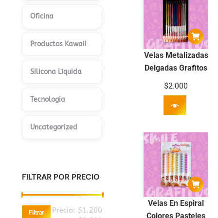
Oficina
Productos Kawaii
Velas Metalizadas
Delgadas Grafitos
Silicona Líquida
$
2.000
Tecnologia
Uncategorized
FILTRAR POR PRECIO
Velas En Espiral
Precio
Precio
Precio:
$1.200
Filtrar
Colores Pasteles