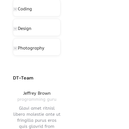
Coding
Design
Photography
DT-Team
gton
Jeffrey Brown
Miriam Richmond
Leona
ctor
programming guru
creative leader
pro
vel
Glavi amet ritnisl
Glavrida lorem amet
Hendre ri
s a
libero molestie ante ut
imperdiet venenatis.
ante ut fr
ula.
fringilla purus eros
Maecenas ullamcorper
eros q
 lorem
quis glavrid from
aliquet convallis donec
estiono