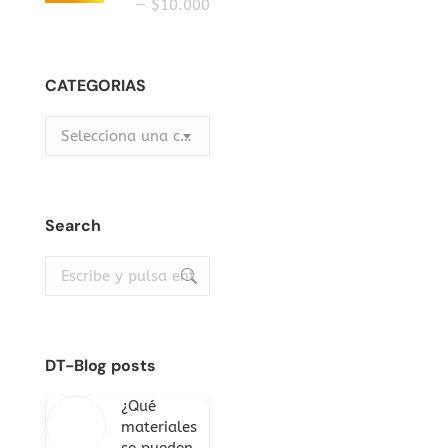
mínimo
máximo
—
$10.000
CATEGORIAS
Selecciona una categoría
Search
Buscar:
DT-Blog posts
¿Qué
materiales