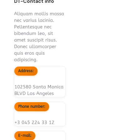
DT-Contact info
Aliquam mollis massa
nec varius lacinia.
Pellentesque nec
bibendum leo, sit
amet suscipit risus.
Donec ullamcorper
quis eros quis
adipiscing.
Address:
102580 Santa Monica
BLVD Los Angeles
Phone number:
+3 045 224 33 12
E-mail: