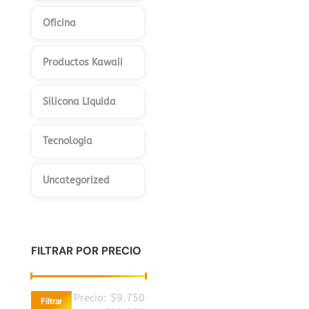
Oficina
Productos Kawaii
Silicona Líquida
Tecnologia
Uncategorized
FILTRAR POR PRECIO
Precio
Precio
Precio:
$9.750
Filtrar