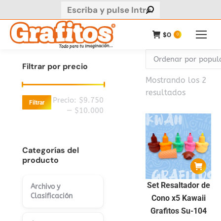
Buscar:
$
0
0
Filtrar por precio
Mostrando los 2
Ordenad
resultados
Precio
Precio
Precio:
$9.750
Filtrar
por
mínimo
máximo
—
$10.000
populari
Categorías del
producto
Set Resaltador de
Archivo y
Clasificación
Cono x5 Kawaii
Grafitos Su-104