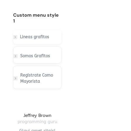
Custom menu style
1
Lineas grafitos
Somos Grafitos
Regístrate Como
Mayorista
gton
Jeffrey Brown
Miriam Richmond
Leona
ctor
programming guru
creative leader
pro
vel
Glavi amet ritnisl
Glavrida lorem amet
Hendre ri