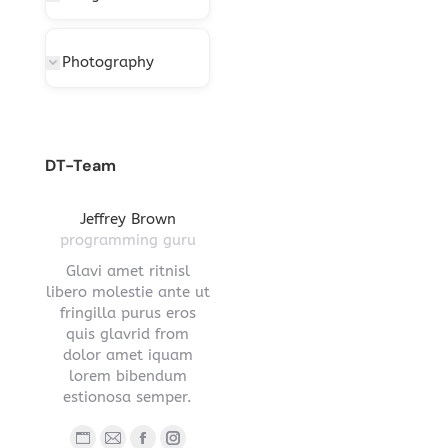
Photography
DT-Team
gton
Jeffrey Brown
Miriam Richmond
Leona
ctor
programming guru
creative leader
pro
vel
Glavi amet ritnisl
Glavrida lorem amet
Hendre ri
s a
libero molestie ante ut
imperdiet venenatis.
ante ut fr
ula.
fringilla purus eros
Maecenas ullamcorper
eros q
 lorem
quis glavrid from
aliquet convallis donec
estiono
s sed
dolor amet iquam
nec ipsum.
.
lorem bibendum
Blog
E-
estionosa semper.
Blog
Facebook
YouTube
Linkedin
Instagram
person
ma
ub
nstagram
Stumbleupon
personal
/