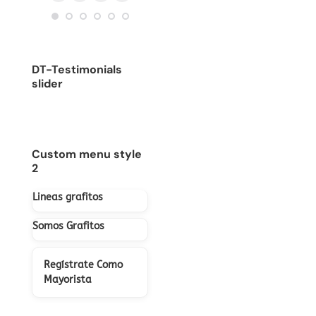
Blog
E-
Facebook
Instagram
/
sitio
personal
mail
sitio
web
/
web
sitio
DT-Testimonials
web
slider
Custom menu style
2
Lineas grafitos
Somos Grafitos
Regístrate Como
Mayorista