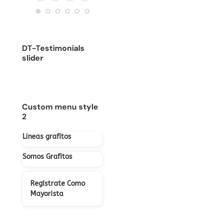
Blog
E-
Facebook
Instagram
/
sitio
personal
mail
sitio
web
/
web
sitio
DT-Testimonials
web
slider
Custom menu style
2
Lineas grafitos
Somos Grafitos
Regístrate Como
Mayorista