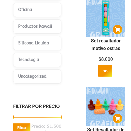
Oficina
Productos Kawaii
Set resaltador
Silicona Líquida
motivo ostras
$
8.000
Tecnologia
Uncategorized
FILTRAR POR PRECIO
Precio
Precio
Precio:
$1.500
Filtrar
Set Resaltador de