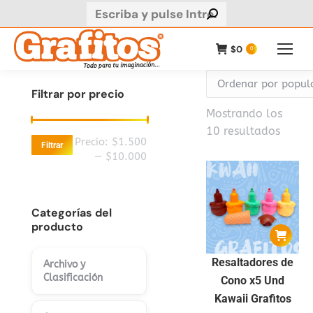
Buscar:
$
0
0
Filtrar por precio
Mostrando los
Orden
10 resultados
Precio
Precio
Precio:
$1.500
Filtrar
por
mínimo
máximo
—
$10.000
popul
Categorías del
producto
Resaltadores de
Archivo y
Clasificación
Cono x5 Und
Kawaii Grafitos