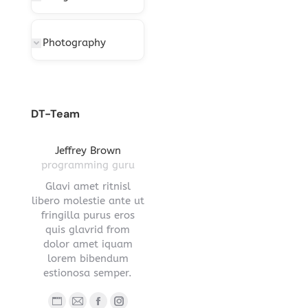
Photography
DT-Team
gton
Jeffrey Brown
Miriam Richmond
Leona
ctor
programming guru
creative leader
pro
vel
Glavi amet ritnisl
Glavrida lorem amet
Hendre ri
s a
libero molestie ante ut
imperdiet venenatis.
ante ut fr
ula.
fringilla purus eros
Maecenas ullamcorper
eros q
 lorem
quis glavrid from
aliquet convallis donec
estiono
s sed
dolor amet iquam
nec ipsum.
.
lorem bibendum
Blog
E-
estionosa semper.
Blog
Facebook
YouTube
Linkedin
Instagram
person
ma
ub
nstagram
Stumbleupon
personal
/