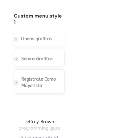
Custom menu style
1
Lineas grafitos
Somos Grafitos
Regístrate Como
Mayorista
gton
Jeffrey Brown
Miriam Richmond
Leona
ctor
programming guru
creative leader
pro
vel
Glavi amet ritnisl
Glavrida lorem amet
Hendre ri