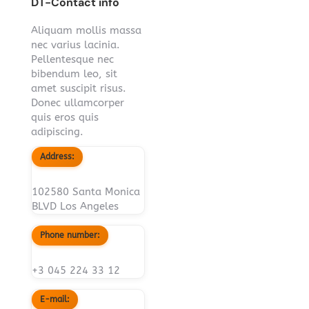
DT-Contact info
Aliquam mollis massa
nec varius lacinia.
Pellentesque nec
bibendum leo, sit
amet suscipit risus.
Donec ullamcorper
quis eros quis
adipiscing.
Address:
102580 Santa Monica
BLVD Los Angeles
Phone number:
+3 045 224 33 12
E-mail: