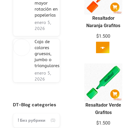
mayor
rotación en
papelerías
Resaltador
enero 5,
Naranja Grafitos
2026
$
1.500
Caja de
colores
gruesos,
jumbo o
triangulares
enero 5,
2026
DT-Blog categories
Resaltador Verde
Grafitos
! Без рубрики
(1)
$
1.500