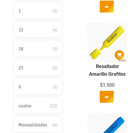
1
(1)
12
(4)
18
(1)
Resaltador
25
(2)
Amarillo Grafitos
$
1.500
6
(1)
casino
(12)
Manualidades
(4)