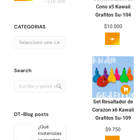
mínimo
máximo
—
$10.000
Cono x5 Kawaii
Grafitos Su-104
CATEGORIAS
$
10.000
Selecciona una categoría
Search
Buscar:
Set Resaltador de
Corazon x6 Kawaii
DT-Blog posts
Grafitos Su-109
¿Qué
$
9.750
materiales