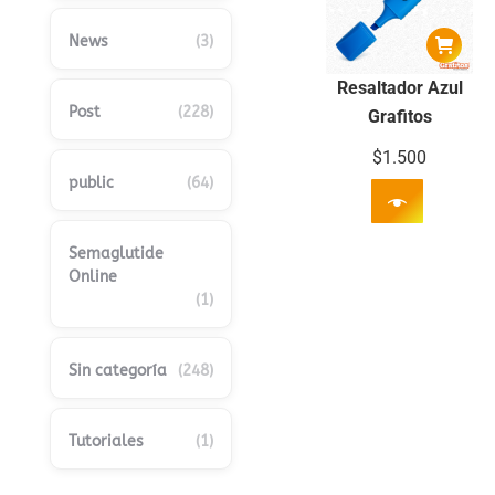
News
(3)
Resaltador Azul
Post
(228)
Grafitos
$
1.500
public
(64)
Semaglutide
Online
(1)
Sin categoría
(248)
Tutoriales
(1)