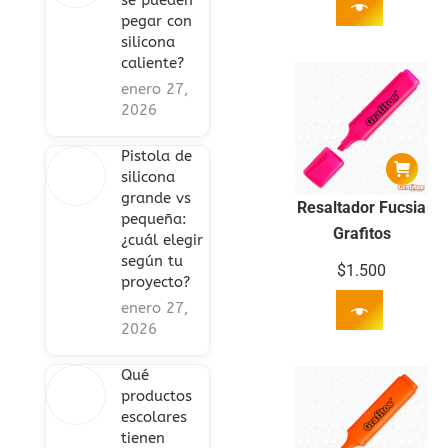
se pueden
pegar con
silicona
caliente?
enero 27,
2026
Pistola de
silicona
grande vs
Resaltador Fucsia
pequeña:
Grafitos
¿cuál elegir
según tu
$
1.500
proyecto?
enero 27,
2026
Qué
productos
escolares
tienen