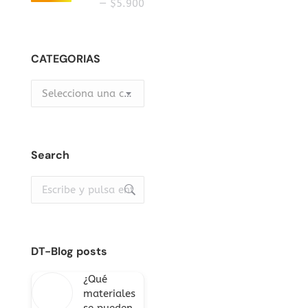
mínimo
máximo
—
$5.900
CATEGORIAS
Selecciona una categoría
Search
Buscar:
DT-Blog posts
¿Qué
materiales