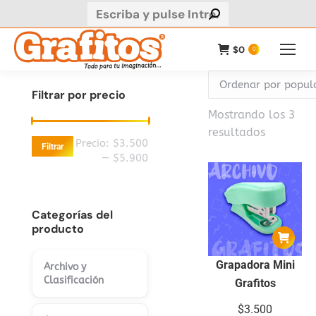
Buscar:
$
0
0
Filtrar por precio
Mostrando los 3
Ordenad
resultados
Precio
Precio
Precio:
$3.500
Filtrar
por
mínimo
máximo
—
$5.900
populari
Categorías del
producto
Grapadora Mini
Archivo y
Clasificación
Grafitos
$
3.500