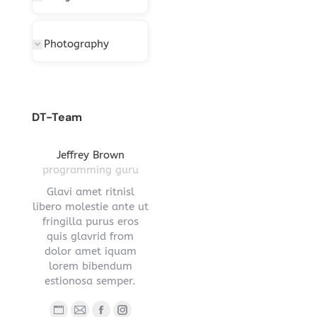
Photography
DT-Team
gton
Jeffrey Brown
Miriam Richmond
Leona
ctor
programming guru
creative leader
pro
vel
Glavi amet ritnisl
Glavrida lorem amet
Hendre ri
s a
libero molestie ante ut
imperdiet venenatis.
ante ut fr
ula.
fringilla purus eros
Maecenas ullamcorper
eros q
 lorem
quis glavrid from
aliquet convallis donec
estiono
s sed
dolor amet iquam
nec ipsum.
.
lorem bibendum
Blog
E-
estionosa semper.
Blog
Facebook
YouTube
Linkedin
Instagram
person
ma
ub
nstagram
Stumbleupon
personal
/