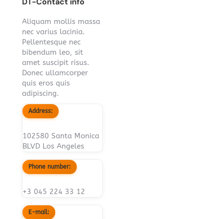
DT-Contact info
Aliquam mollis massa
nec varius lacinia.
Pellentesque nec
bibendum leo, sit
amet suscipit risus.
Donec ullamcorper
quis eros quis
adipiscing.
Address:
102580 Santa Monica
BLVD Los Angeles
Phone number:
+3 045 224 33 12
E-mail: