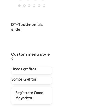
Blog
E-
Facebook
Instagram
/
sitio
personal
mail
sitio
web
/
web
sitio
DT-Testimonials
web
slider
Custom menu style
2
Lineas grafitos
Somos Grafitos
Regístrate Como
Mayorista