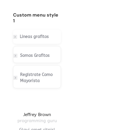
Custom menu style
1
Lineas grafitos
Somos Grafitos
Regístrate Como
Mayorista
gton
Jeffrey Brown
Miriam Richmond
Leona
ctor
programming guru
creative leader
pro
vel
Glavi amet ritnisl
Glavrida lorem amet
Hendre ri