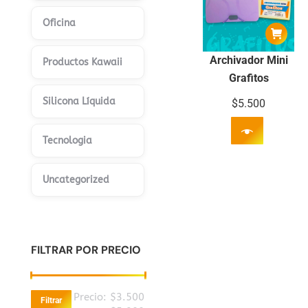
Oficina
Archivador Mini
Productos Kawaii
Grafitos
Silicona Líquida
$
5.500
Tecnologia
Uncategorized
FILTRAR POR PRECIO
Precio
Precio
Precio:
$3.500
Filtrar