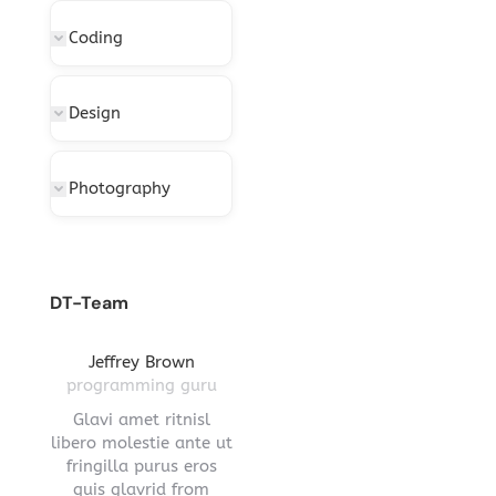
Coding
Design
Photography
DT-Team
gton
Jeffrey Brown
Miriam Richmond
Leona
ctor
programming guru
creative leader
pro
vel
Glavi amet ritnisl
Glavrida lorem amet
Hendre ri
s a
libero molestie ante ut
imperdiet venenatis.
ante ut fr
ula.
fringilla purus eros
Maecenas ullamcorper
eros q
 lorem
quis glavrid from
aliquet convallis donec
estiono