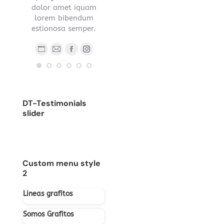
s sed
dolor amet iquam
nec ipsum.
.
lorem bibendum
Blog
E-
estionosa semper.
Blog
Facebook
YouTube
Linkedin
Instagram
person
ma
ub
nstagram
Stumbleupon
personal
/
Blog
E-
Facebook
Instagram
/
sitio
personal
mail
sitio
web
/
web
sitio
DT-Testimonials
web
slider
Custom menu style
2
Lineas grafitos
Somos Grafitos