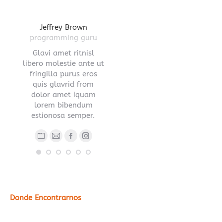
gton
Jeffrey Brown
Miriam Richmond
Leona
ctor
programming guru
creative leader
pro
vel
Glavi amet ritnisl
Glavrida lorem amet
Hendre ri
s a
libero molestie ante ut
imperdiet venenatis.
ante ut fr
ula.
fringilla purus eros
Maecenas ullamcorper
eros q
 lorem
quis glavrid from
aliquet convallis donec
estiono
s sed
dolor amet iquam
nec ipsum.
.
lorem bibendum
Blog
E-
estionosa semper.
Blog
Facebook
YouTube
Linkedin
Instagram
person
ma
ub
nstagram
Stumbleupon
personal
/
Blog
E-
Facebook
Instagram
/
sitio
personal
mail
sitio
web
/
web
sitio
web
Donde Encontrarnos