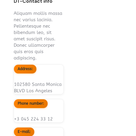
DT-Contact info
Aliquam mollis massa
nec varius lacinia.
Pellentesque nec
bibendum leo, sit
amet suscipit risus.
Donec ullamcorper
quis eros quis
adipiscing.
Address:
102580 Santa Monica
BLVD Los Angeles
Phone number:
+3 045 224 33 12
E-mail: