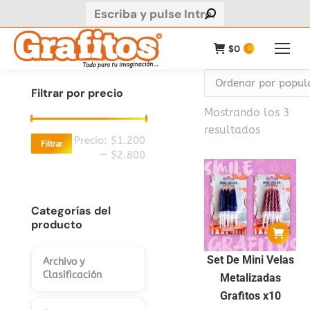
Buscar:
$
0
0
Filtrar por precio
Mostrando los 3
Ordenad
resultados
Precio
Precio
Precio:
$1.200
Filtrar
por
mínimo
máximo
—
$2.800
populari
Categorías del
producto
Set De Mini Velas
Archivo y
Clasificación
Metalizadas
Grafitos x10