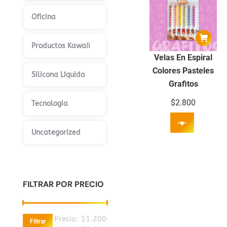
Oficina
Productos Kawaii
Velas En Espiral
Colores Pasteles
Silicona Líquida
Grafitos
$
2.800
Tecnologia
Uncategorized
FILTRAR POR PRECIO
Precio
Precio
Precio:
$1.200
Filtrar