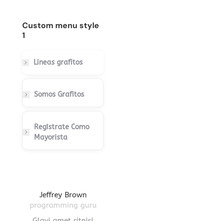
Custom menu style
1
Lineas grafitos
Somos Grafitos
Regístrate Como
Mayorista
gton
Jeffrey Brown
Miriam Richmond
Leona
ctor
programming guru
creative leader
pro
vel
Glavi amet ritnisl
Glavrida lorem amet
Hendre ri