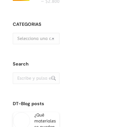
mínimo
máximo
—
$2.800
CATEGORIAS
Selecciona una categoría
Search
Buscar:
DT-Blog posts
¿Qué
materiales