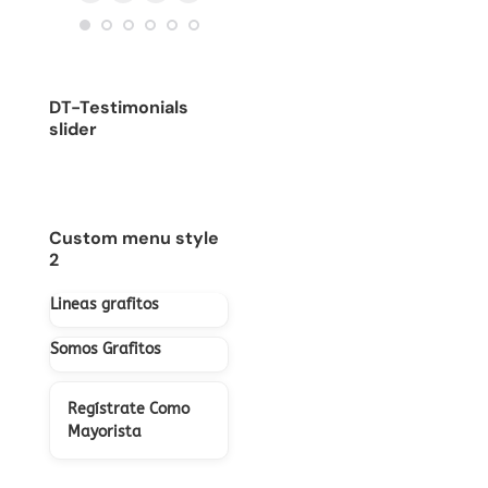
Blog
E-
Facebook
Instagram
/
sitio
personal
mail
sitio
web
/
web
sitio
DT-Testimonials
web
slider
Custom menu style
2
Lineas grafitos
Somos Grafitos
Regístrate Como
Mayorista