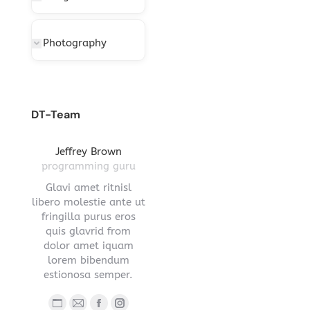
Photography
DT-Team
gton
Jeffrey Brown
Miriam Richmond
Leona
ctor
programming guru
creative leader
pro
vel
Glavi amet ritnisl
Glavrida lorem amet
Hendre ri
s a
libero molestie ante ut
imperdiet venenatis.
ante ut fr
ula.
fringilla purus eros
Maecenas ullamcorper
eros q
 lorem
quis glavrid from
aliquet convallis donec
estiono
s sed
dolor amet iquam
nec ipsum.
.
lorem bibendum
Blog
E-
estionosa semper.
Blog
Facebook
YouTube
Linkedin
Instagram
person
ma
ub
nstagram
Stumbleupon
personal
/