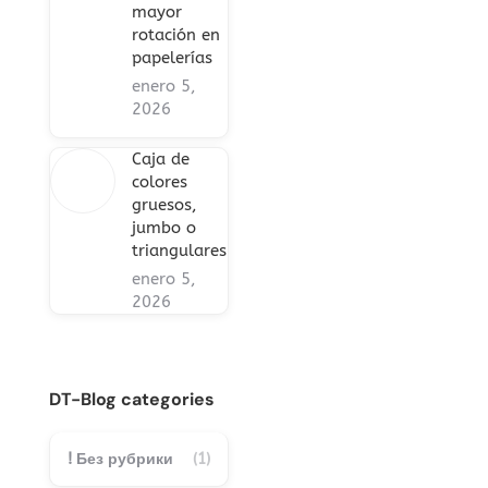
mayor
rotación en
papelerías
enero 5,
2026
Caja de
colores
gruesos,
jumbo o
triangulares
enero 5,
2026
DT-Blog categories
! Без рубрики
(1)