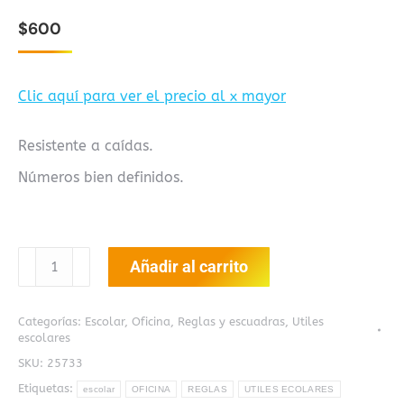
$
600
Clic aquí para ver el precio al x mayor
Resistente a caídas.
Números bien definidos.
Regla
Añadir al carrito
Transparente
20cm
Categorías:
Escolar
,
Oficina
,
Reglas y escuadras
,
Utiles
SU-
escolares
409R
SKU:
25733
cantidad
Etiquetas:
escolar
OFICINA
REGLAS
UTILES ECOLARES