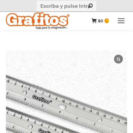
Buscar:
$
0
0