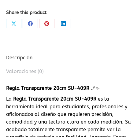
Share this product
Share
Share
Share
Share
on
on
on
on
X
Facebook
Pinterest
LinkedIn
Descripción
Valoraciones (0)
Regla Transparente 20cm SU-409R
📏✨
La
Regla Transparente 20cm SU-409R
es la
herramienta ideal para estudiantes, profesionales y
aficionados al diseño que requieren precisión,
comodidad y una lectura clara en cada medición. Su
acabado totalmente transparente permite ver la