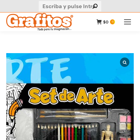
Buscar:
$
0
0