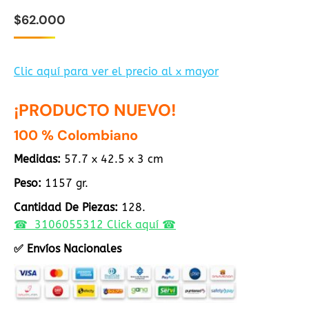
$
62.000
Clic aquí para ver el precio al x mayor
¡PRODUCTO NUEVO!
100 % Colombiano
Medidas:
57.7 x 42.5 x 3 cm
Peso:
1157 gr.
Cantidad De Piezas:
128.
☎ 3106055312 Click aquí ☎
✅ Envíos Nacionales