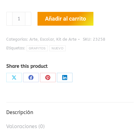
Set
Añadir al carrito
De
Arte
128
Categorías:
Arte
,
Escolar
,
Kit de Arte
SKU:
23258
Piezas
Etiquetas:
GRAFITOS
NUEVO
cantidad
Share this product
Share
Share
Share
Share
on
on
on
on
X
Facebook
Pinterest
LinkedIn
Descripción
Valoraciones (0)