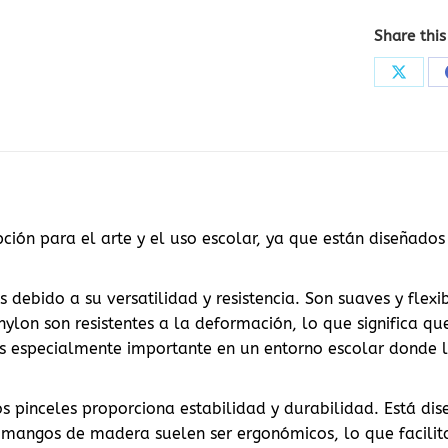
Y
REDOND
Share this
cantidad
Share
on
X
ión para el arte y el uso escolar, ya que están diseñados
 debido a su versatilidad y resistencia. Son suaves y flex
nylon son resistentes a la deformación, lo que significa q
es especialmente importante en un entorno escolar donde 
s pinceles proporciona estabilidad y durabilidad. Está dis
os mangos de madera suelen ser ergonómicos, lo que facili