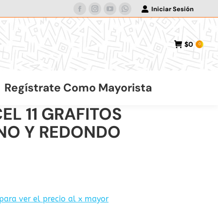
Iniciar Sesión
Facebook
Instagram
YouTube
Whatsapp
page
page
page
page
opens
opens
opens
opens
$
0
0
in
in
in
in
new
new
new
new
window
window
window
window
Regístrate Como Mayorista
EL 11 GRAFITOS
NO Y REDONDO
 para ver el precio al x mayor