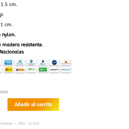
1.5 cm.
r.
.1 cm.
 nylon.
 madera resistente.
Nacionales
bles
Añadir al carrito
Pinceles
SKU:
12333