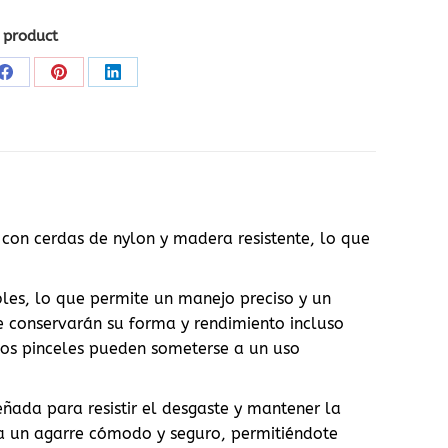
O
 product
Share
Share
Share
on
on
on
Facebook
Pinterest
LinkedIn
 con cerdas de nylon y madera resistente, lo que
ibles, lo que permite un manejo preciso y un
ue conservarán su forma y rendimiento incluso
los pinceles pueden someterse a un uso
eñada para resistir el desgaste y mantener la
ta un agarre cómodo y seguro, permitiéndote