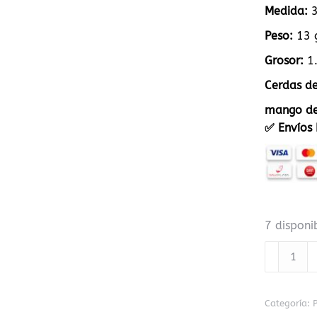
Medida:
3
Peso:
13 g
Grosor:
1
Cerdas de
mango de
✅ Envíos 
7 disponi
PINCEL
11
GRAFITOS
PLANO
Categoría: