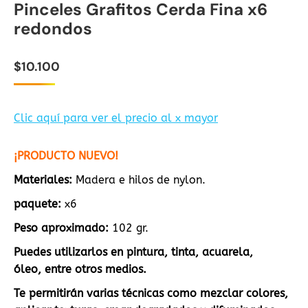
Pinceles Grafitos Cerda Fina x6
2.00
de 5
redondos
en
base
a
valoración
$
10.100
de
un
cliente
Clic aquí para ver el precio al x mayor
¡PRODUCTO NUEVO!
Materiales:
Madera e hilos de nylon.
paquete:
x6
Peso aproximado:
102 gr.
Puedes utilizarlos en pintura, tinta, acuarela,
óleo,
entre otros medios.
Te permitirán varias técnicas como mezclar colores,