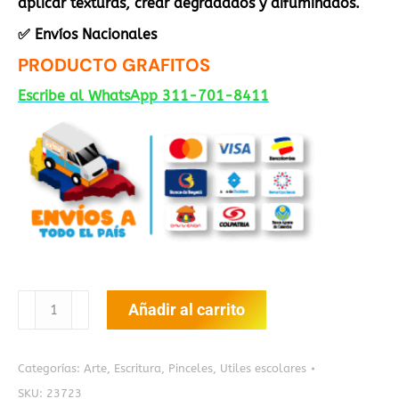
aplicar texturas, crear degradados y difuminados.
✅ Envíos Nacionales
PRODUCTO GRAFITOS
Escribe al WhatsApp 311-701-8411
Pinceles
Añadir al carrito
Grafitos
Cerda
Fina
Categorías:
Arte
,
Escritura
,
Pinceles
,
Utiles escolares
x6
SKU:
23723