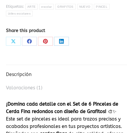
redondos
Etiquetas:
ARTE
escolar
GRAFITOS
NUEVO
PINCEL
cantidad
útiles escolares
Share this product
Share
Share
Share
Share
on
on
on
on
X
Facebook
Pinterest
LinkedIn
Descripción
Valoraciones (1)
¡Domina cada detalle con el Set de 6 Pinceles de
Cerda Fina redondos con diseño de Grafitos!
🎨✨
Este set de pinceles es ideal para trazos precisos y
acabados profesionales en tus proyectos artísticos.