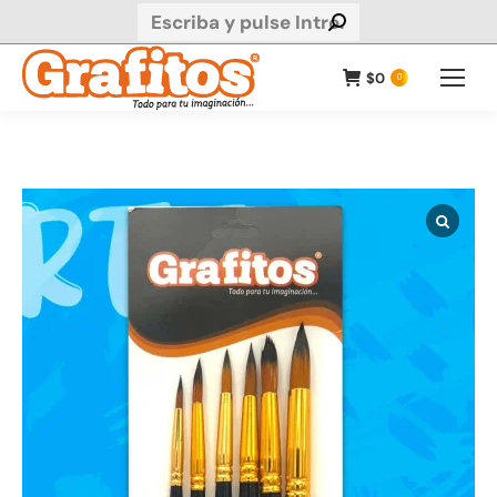
Buscar:
$
0
0