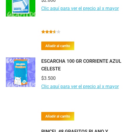
$
2.800
Clic aquí para ver el precio al x mayor
Valorado
con
Añadir al carrito
3.30
de
5
ESCARCHA 100 GR CORRIENTE AZUL
CELESTE
$
3.500
Clic aquí para ver el precio al x mayor
Añadir al carrito
PINCEL #8 GRAFITOS PLANO Y