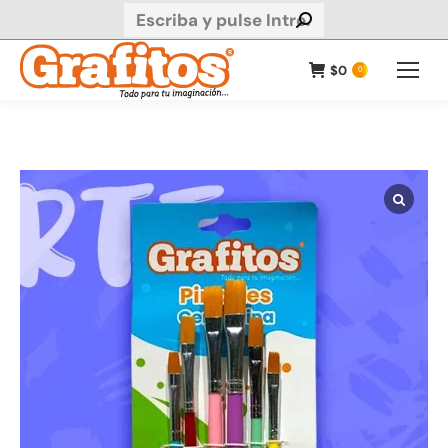
Buscar:
$
0
0