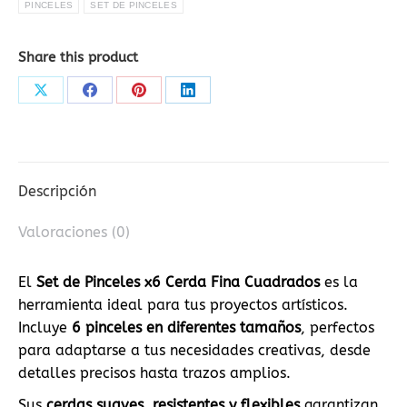
PINCELES
SET DE PINCELES
cantidad
Share this product
Share
Share
Share
Share
on
on
on
on
X
Facebook
Pinterest
LinkedIn
Descripción
Valoraciones (0)
El
Set de Pinceles x6 Cerda Fina Cuadrados
es la
herramienta ideal para tus proyectos artísticos.
Incluye
6 pinceles en diferentes tamaños
, perfectos
para adaptarse a tus necesidades creativas, desde
detalles precisos hasta trazos amplios.
Sus
cerdas suaves, resistentes y flexibles
garantizan