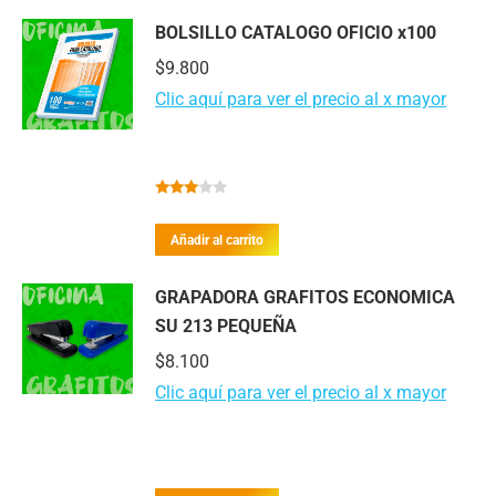
BOLSILLO CATALOGO OFICIO x100
$
9.800
Clic aquí para ver el precio al x mayor
Valorado
con
Añadir al carrito
2.82
de 5
GRAPADORA GRAFITOS ECONOMICA
SU 213 PEQUEÑA
$
8.100
Clic aquí para ver el precio al x mayor