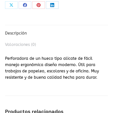
Share
Share
Share
Share
on
on
on
on
X
Facebook
Pinterest
LinkedIn
Descripción
Valoraciones (0)
Perforadora de un hueco tipo alicate de fácil
manejo ergonómica diseño moderno. Útil para
trabajos de papeleo, escolares y de oficina. Muy
resistente y de buena calidad hecha para durar.
Productos relacionados