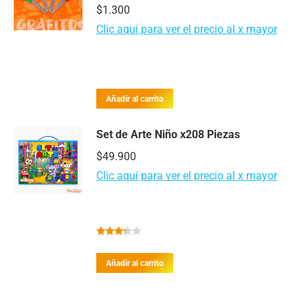
$
1.300
Clic aquí para ver el precio al x mayor
Añadir al carrito
Set de Arte Niño x208 Piezas
$
49.900
Clic aquí para ver el precio al x mayor
Valorado
con
Añadir al carrito
3.10
de
5