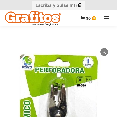
Buscar:
$
0
0