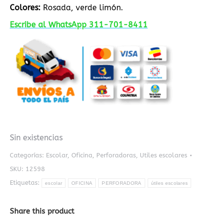
Colores:
Rosada, verde limón.
Escribe al WhatsApp 311-701-8411
Sin existencias
Categorías:
Escolar
,
Oficina
,
Perforadoras
,
Utiles escolares
SKU:
12598
Etiquetas:
escolar
OFICINA
PERFORADORA
útiles escolares
Share this product