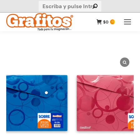
Buscar:
$
0
0