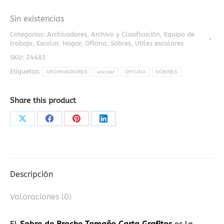
Sin existencias
Categorías:
Archivadores
,
Archivo y Clasificación
,
Equipo de
trabajo
,
Escolar
,
Hogar
,
Oficina
,
Sobres
,
Utiles escolares
SKU:
24481
Etiquetas:
ARCHIVADORES
escolar
OFICINA
SOBRES
Share this product
Share
Share
Share
Share
on
on
on
on
X
Facebook
Pinterest
LinkedIn
Descripción
Valoraciones (0)