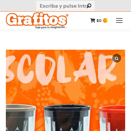
Buscar:
$
0
0