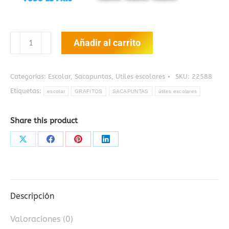
Sacapuntas
Añadir al carrito
Traslucidos
Grafitos
Doble
Categorías:
Escolar
,
Sacapuntas
,
Utiles escolares
SKU:
22588
cantidad
Etiquetas:
escolar
GRAFITOS
SACAPUNTAS
útiles escolares
Share this product
Share
Share
Share
Share
on
on
on
on
X
Facebook
Pinterest
LinkedIn
Descripción
Valoraciones (0)