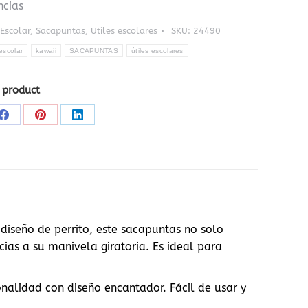
ncias
Escolar
,
Sacapuntas
,
Utiles escolares
SKU:
24490
escolar
kawaii
SACAPUNTAS
útiles escolares
 product
Share
Share
Share
on
on
on
Facebook
Pinterest
LinkedIn
diseño de perrito, este sacapuntas no solo
cias a su manivela giratoria. Es ideal para
alidad con diseño encantador. Fácil de usar y