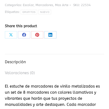
Categorías:
Escolar
,
Marcadores
,
Mas Arte
SKU:
22534
Etiquetas:
GRAFITOS
NUEVO
Share this product
Share
Share
Share
Share
on
on
on
on
X
Facebook
Pinterest
LinkedIn
Descripción
Valoraciones (0)
El estuche de marcadores de vinilo metalizados es
un set de 8 marcadores con colores llamativos y
vibrantes que harán que tus proyectos de
manualidades y arte destaquen. Cada marcador