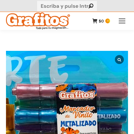
Buscar:
$
0
0