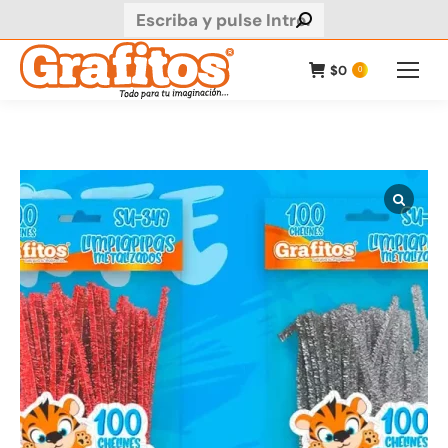
Buscar:
$
0
0