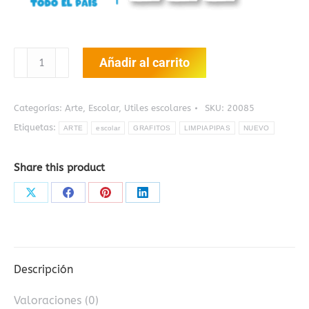
Limpiapipas
Añadir al carrito
Metalizado
Grafitos
cantidad
Categorías:
Arte
,
Escolar
,
Utiles escolares
SKU:
20085
Etiquetas:
ARTE
escolar
GRAFITOS
LIMPIAPIPAS
NUEVO
Share this product
Share
Share
Share
Share
on
on
on
on
X
Facebook
Pinterest
LinkedIn
Descripción
Valoraciones (0)