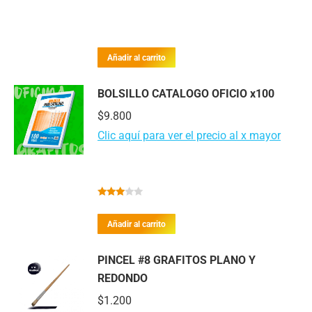
Añadir al carrito
BOLSILLO CATALOGO OFICIO x100
$
9.800
Clic aquí para ver el precio al x mayor
Valorado
con
Añadir al carrito
2.82
de 5
PINCEL #8 GRAFITOS PLANO Y
REDONDO
$
1.200