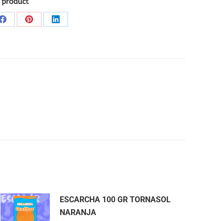
 product
Share
Share
Share
on
on
on
Facebook
Pinterest
LinkedIn
ESCARCHA 100 GR TORNASOL
NARANJA