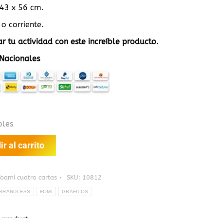
43 x 56 cm.
 o corriente.
ar tu actividad con este increíble producto.
Nacionales
bles
r al carrito
Foami cuatro cartas
SKU:
10812
BRANDLESS
FOMI
GRAFITOS