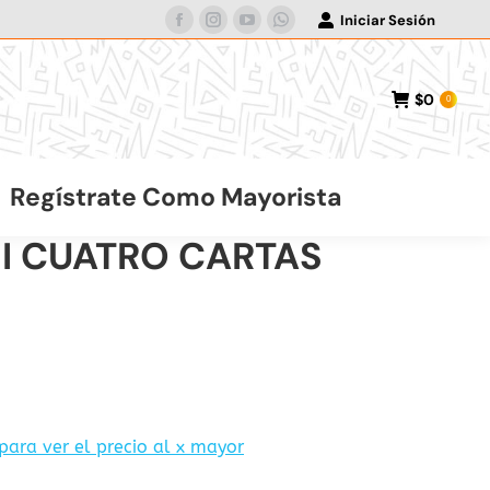
Iniciar Sesión
Facebook
Instagram
YouTube
Whatsapp
page
page
page
page
opens
opens
opens
opens
$
0
0
in
in
in
in
new
new
new
new
window
window
window
window
Regístrate Como Mayorista
I CUATRO CARTAS
 para ver el precio al x mayor