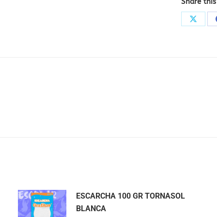
Share this
Share
on
X
ESCARCHA 100 GR TORNASOL
BLANCA