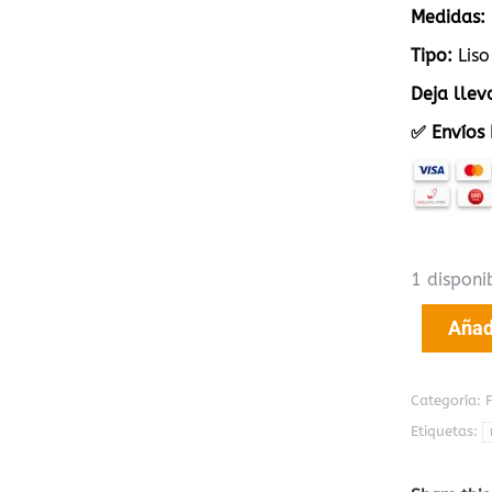
Medidas:
Tipo:
Liso
Deja llev
✅ Envíos 
1 disponi
Añadi
Categoría:
Etiquetas: