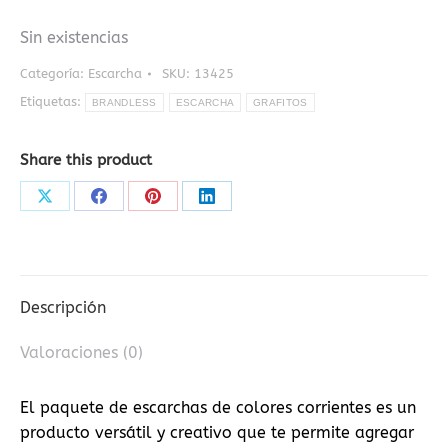
Sin existencias
Categoría:
Escarcha
SKU:
13425
Etiquetas:
BRANDLESS
ESCARCHA
GRAFITOS
Share this product
Share
Share
Share
Share
on
on
on
on
X
Facebook
Pinterest
LinkedIn
Descripción
Valoraciones (0)
El paquete de escarchas de colores corrientes es un
producto versátil y creativo que te permite agregar