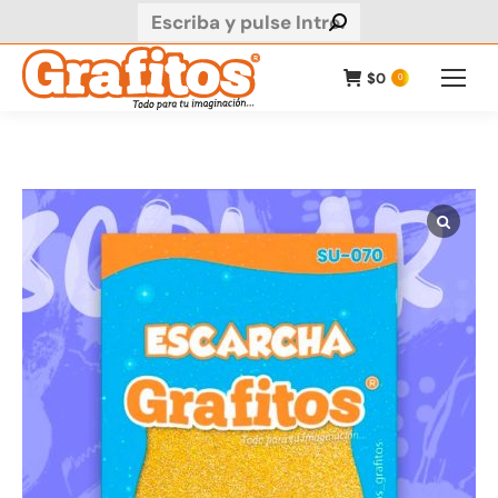
Buscar:
$
0
0