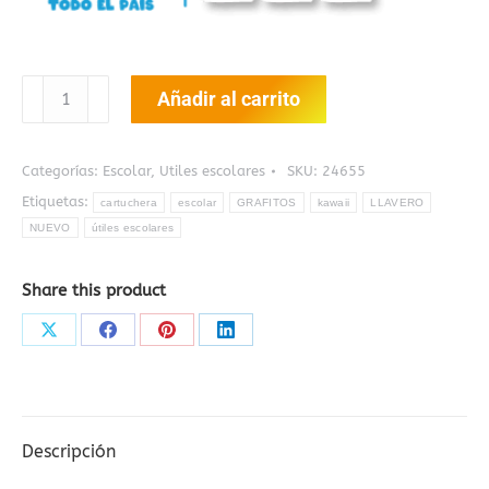
Cartuchera
Añadir al carrito
Kawaii
Freeze
Frame
Categorías:
Escolar
,
Utiles escolares
SKU:
24655
cantidad
Etiquetas:
cartuchera
escolar
GRAFITOS
kawaii
LLAVERO
NUEVO
útiles escolares
Share this product
Share
Share
Share
Share
on
on
on
on
X
Facebook
Pinterest
LinkedIn
Descripción