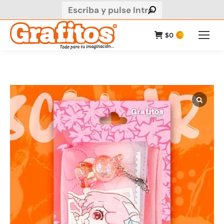
Buscar:
$
0
0