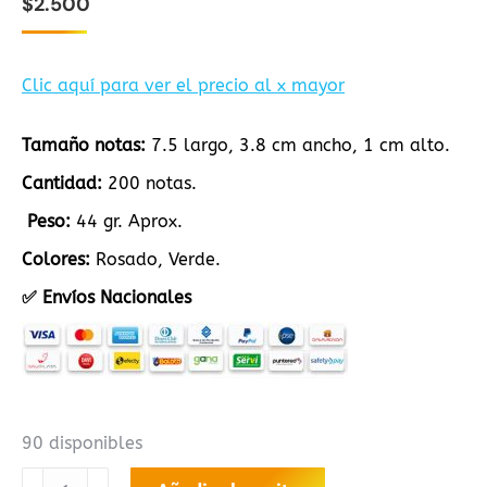
$
2.500
Clic aquí para ver el precio al x mayor
Tamaño notas:
7.5 largo, 3.8 cm ancho, 1 cm alto.
Cantidad:
200 notas.
Peso:
44 gr. Aprox.
Colores:
Rosado, Verde.
✅ Envíos Nacionales
90 disponibles
TACO