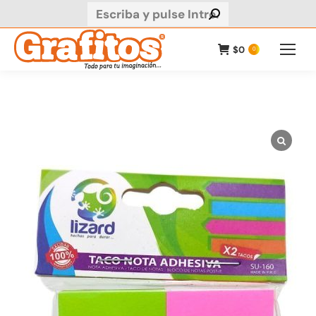
Buscar:
$
0
0