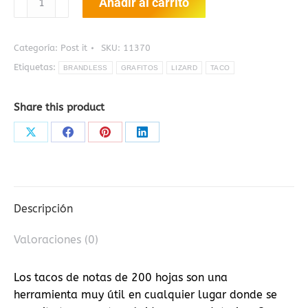
Añadir al carrito
SU-
160
X2
Categoría:
Post it
SKU:
11370
cantidad
Etiquetas:
BRANDLESS
GRAFITOS
LIZARD
TACO
Share this product
Share
Share
Share
Share
on
on
on
on
X
Facebook
Pinterest
LinkedIn
Descripción
Valoraciones (0)
Los tacos de notas de 200 hojas son una
herramienta muy útil en cualquier lugar donde se