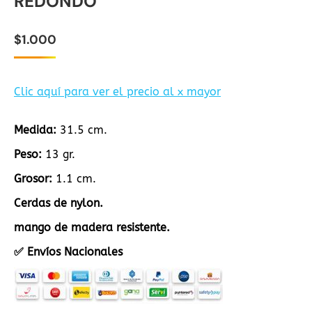
REDONDO
$
1.000
Clic aquí para ver el precio al x mayor
Medida:
31.5 cm.
Peso:
13 gr.
Grosor:
1.1 cm.
Cerdas de nylon.
mango de madera resistente.
✅ Envíos Nacionales