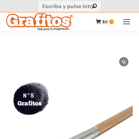
Buscar:
$
0
0