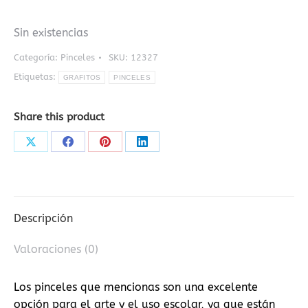
Sin existencias
Categoría:
Pinceles
SKU:
12327
Etiquetas:
GRAFITOS
PINCELES
Share this product
Share
Share
Share
Share
on
on
on
on
X
Facebook
Pinterest
LinkedIn
Descripción
Valoraciones (0)
Los pinceles que mencionas son una excelente
opción para el arte y el uso escolar, ya que están