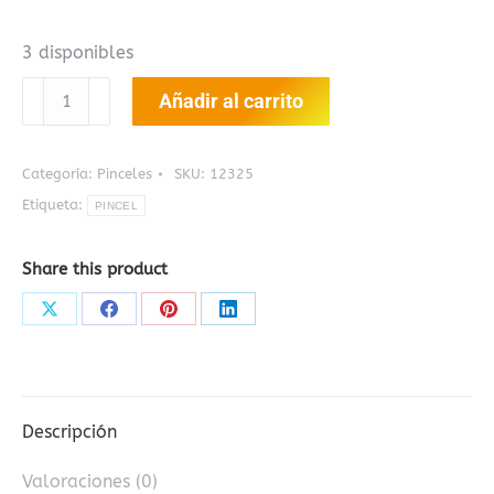
3 disponibles
PINCEL
Añadir al carrito
3
GRAFITOS
PLANO
Categoría:
Pinceles
SKU:
12325
Y
Etiqueta:
PINCEL
REDONDO
cantidad
Share this product
Share
Share
Share
Share
on
on
on
on
X
Facebook
Pinterest
LinkedIn
Descripción
Valoraciones (0)