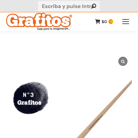
Buscar:
$
0
0