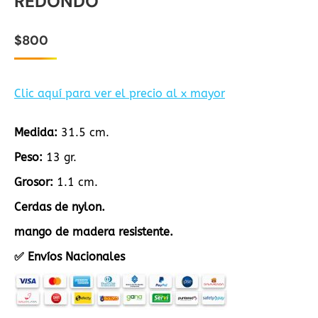
REDONDO
$
800
Clic aquí para ver el precio al x mayor
Medida:
31.5 cm.
Peso:
13 gr.
Grosor:
1.1 cm.
Cerdas de nylon.
mango de madera resistente.
✅ Envíos Nacionales