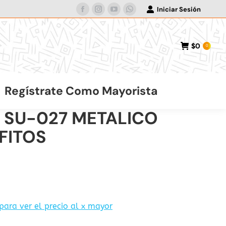
Iniciar Sesión
Facebook
Instagram
YouTube
Whatsapp
page
page
page
page
opens
opens
opens
opens
$
0
0
in
in
in
in
new
new
new
new
window
window
window
window
Regístrate Como Mayorista
P SU-027 METALICO
FITOS
 para ver el precio al x mayor