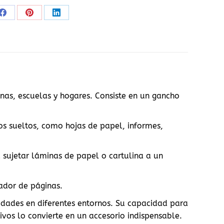
Share
Share
Share
on
on
on
Facebook
Pinterest
LinkedIn
inas, escuelas y hogares. Consiste en un gancho
s sueltos, como hojas de papel, informes,
a sujetar láminas de papel o cartulina a un
ador de páginas.
lidades en diferentes entornos. Su capacidad para
ivos lo convierte en un accesorio indispensable.