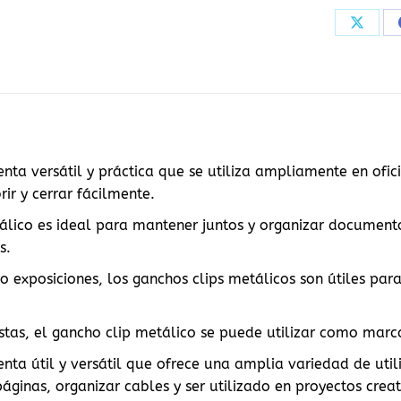
Share
on
X
nta versátil y práctica que se utiliza ampliamente en ofic
ir y cerrar fácilmente.
lico es ideal para mantener juntos y organizar documento
s.
o exposiciones, los ganchos clips metálicos son útiles par
istas, el gancho clip metálico se puede utilizar como marc
nta útil y versátil que ofrece una amplia variedad de uti
ginas, organizar cables y ser utilizado en proyectos creat