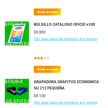
Añadir al carrito
BOLSILLO CATALOGO OFICIO x100
$
9.800
Clic aquí para ver el precio al x mayor
Valorado
con
Añadir al carrito
2.82
de 5
GRAPADORA GRAFITOS ECONOMICA
SU 213 PEQUEÑA
$
8.100
Clic aquí para ver el precio al x mayor