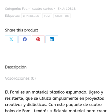
CARTAS
GRIS
Categoría:
Foami cuatro cartas
SKU:
10818
cantidad
Etiquetas:
BRANDLESS
FOMI
GRAFITOS
Share this product
Share
Share
Share
Share
on
on
on
on
X
Facebook
Pinterest
LinkedIn
Descripción
Valoraciones (0)
El Fomi es un material plástico espumado, ligero y
resistente, que se utiliza ampliamente en proyectos
creativos y didácticos. Con este paquete de cuatro
hojas de Fomi, tendrás suficiente material para crear