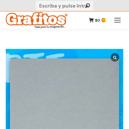
Buscar:
$
0
0