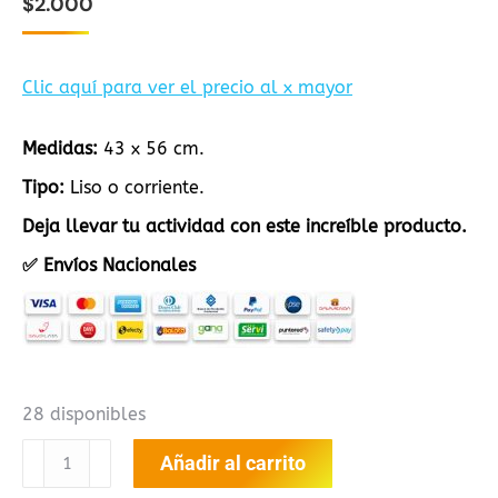
$
2.000
Clic aquí para ver el precio al x mayor
Medidas:
43 x 56 cm.
Tipo:
Liso o corriente.
Deja llevar tu actividad con este increíble producto.
✅ Envíos Nacionales
28 disponibles
FOMI
Añadir al carrito
CUATRO