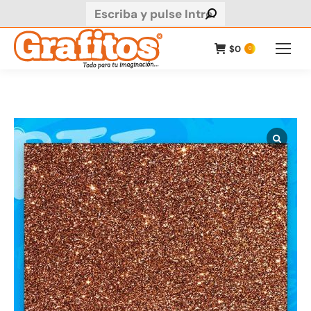
Buscar:
$
0
0