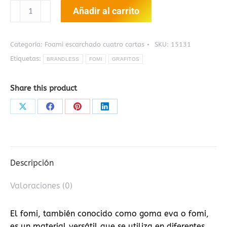
FOMI
Añadir al carrito
CUATRO
CARTAS
ESCARCHADO
Categoría:
Foami escarchado cuatro cartas
SKU:
15131
CAFE
Etiquetas:
BRANDLESS
FOMI
GRAFITOS
cantidad
Share this product
Share
Share
Share
Share
on
on
on
on
X
Facebook
Pinterest
LinkedIn
Descripción
Valoraciones (0)
El fomi, también conocido como goma eva o fomi,
es un material versátil que se utiliza en diferentes