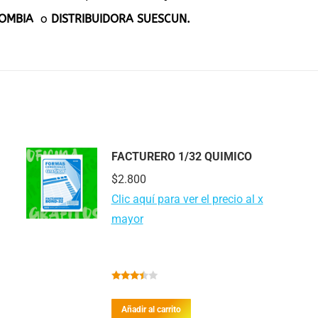
LOMBIA
o
DISTRIBUIDORA SUESCUN.
FACTURERO 1/32 QUIMICO
$
2.800
Clic aquí para ver el precio al x
mayor
Valorado
con
Añadir al carrito
3.30
de