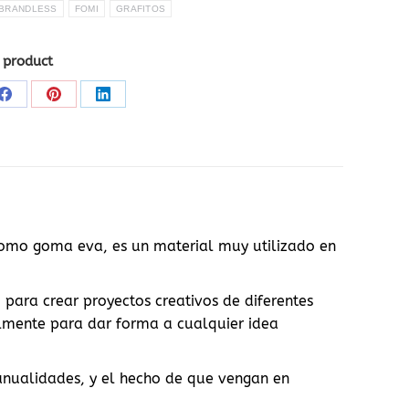
BRANDLESS
FOMI
GRAFITOS
 product
Share
Share
Share
on
on
on
Facebook
Pinterest
LinkedIn
como goma eva, es un material muy utilizado en
para crear proyectos creativos de diferentes
ilmente para dar forma a cualquier idea
manualidades, y el hecho de que vengan en