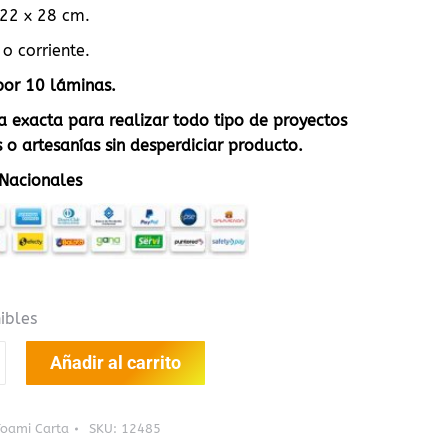
22 x 28 cm.
 o corriente.
por 10 láminas.
 exacta para realizar todo tipo de proyectos
o artesanías sin desperdiciar producto.
Nacionales
ibles
Añadir al carrito
Foami Carta
SKU:
12485