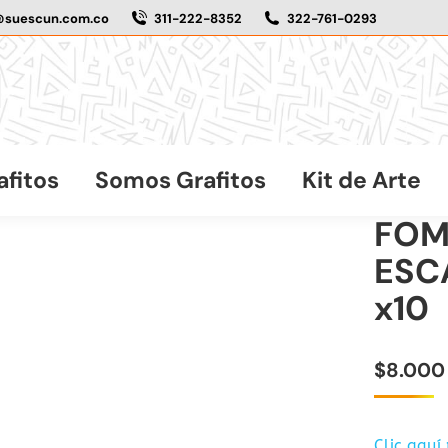
@suescun.com.co
311-222-8352
322-761-0293
afitos
Somos Grafitos
Kit de Arte
FOM
ESC
x10
$
8.000
Clic aquí