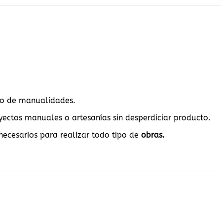
X
r o de manualidades.
yectos manuales o artesanías sin desperdiciar producto.
necesarios para realizar todo tipo de
obras.