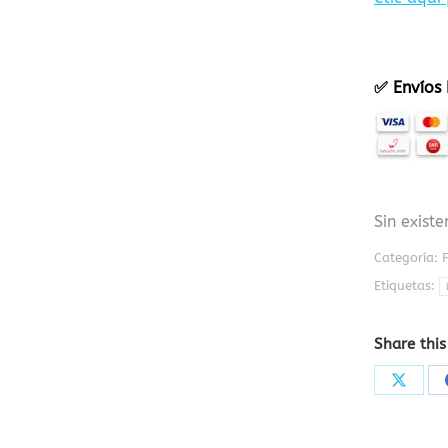
✅ Envíos 
Sin existe
Categoría:
Etiquetas:
Share this
Share
on