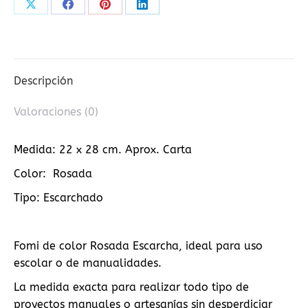
Share
Share
Share
Share
on
on
on
on
X
Facebook
Pinterest
LinkedIn
Descripción
Valoraciones (0)
Medida: 22 x 28 cm. Aprox. Carta
Color: Rosada
Tipo: Escarchado
Fomi de color Rosada Escarcha, ideal para uso
escolar o de manualidades.
La medida exacta para realizar todo tipo de
proyectos manuales o artesanías sin desperdiciar