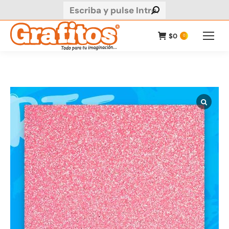
Buscar:
$
0
0