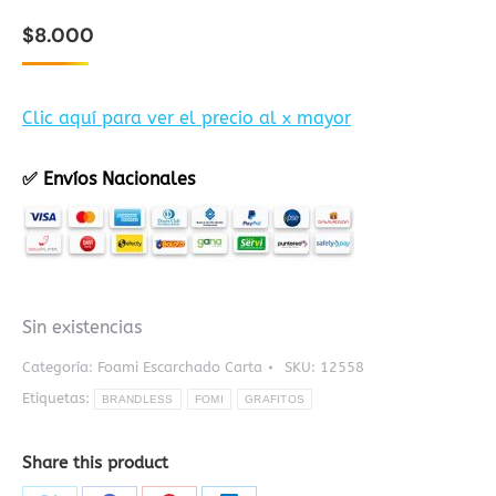
$
8.000
Clic aquí para ver el precio al x mayor
✅ Envíos Nacionales
Sin existencias
Categoría:
Foami Escarchado Carta
SKU:
12558
Etiquetas:
BRANDLESS
FOMI
GRAFITOS
Share this product