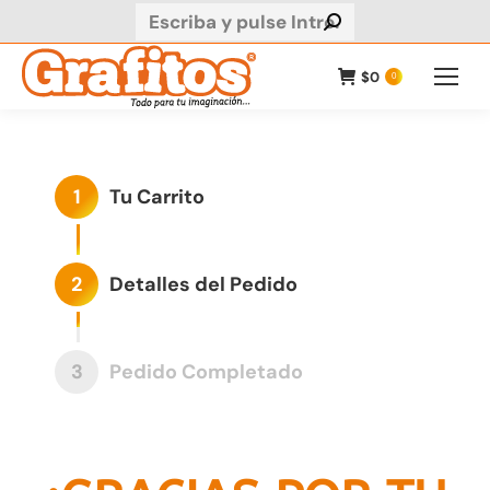
Buscar:
$
0
0
1
Tu Carrito
2
Detalles del Pedido
3
Pedido Completado